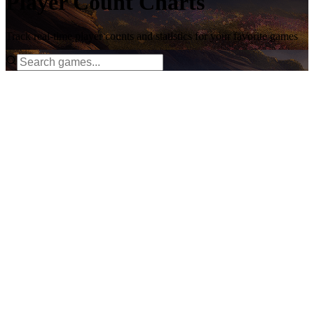
Player Count Charts
Track real-time player counts and statistics for your favorite games