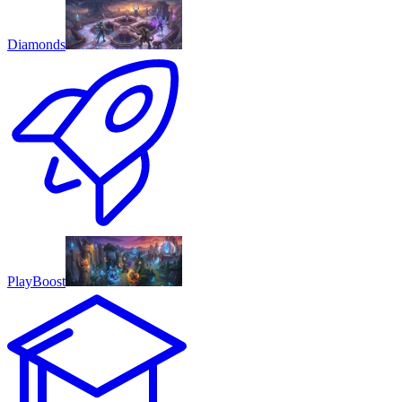
Diamonds
PlayBoost