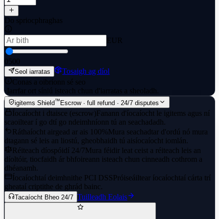
Do spriocphraghas
EUR
0
500
Tosaigh ag díol
Seol iarratas
Conas a oibríonn sé seo
·
Iarrfar ort síniú isteach chun d'iarratas a sheoladh.
™
igitems Shield
Escrow · full refund · 24/7 disputes
Íocaíocht i dtaisce (escrow)
Fanann d'íocaíocht le igitems agus ní
scaoiltear í go dtí go ndeimhníonn tú an seachadadh.
Ráthaíocht airgead ar ais 100%
Mura seachadtar d'ordú nó mura
dtagann sé leis an liostú, gheobhaidh tú aisíocaíocht iomlán.
Réiteach díospóidí 24/7
Mura féidir leat ceist a réiteach leis an
díoltóir, tiocfaidh ár bhfoireann isteach chun cinneadh cothrom a
dhéanamh.
Íocaíochtaí deimhnithe PCI DSS
Próiseáiltear íocaíochtaí cárta trí
gheataí criptithe de ghrád bainc.
Tuilleadh Eolais
Tacaíocht Bheo 24/7