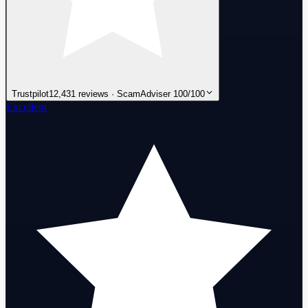
Trustpilot
12,431 reviews · ScamAdviser 100/100
Excellent