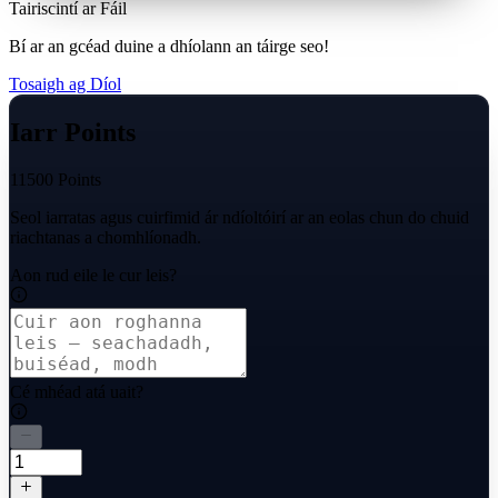
Tairiscintí ar Fáil
Bí ar an gcéad duine a dhíolann an táirge seo!
Tosaigh ag Díol
Iarr Points
11500 Points
Seol iarratas agus cuirfimid ár ndíoltóirí ar an eolas chun do chuid
riachtanas a chomhlíonadh.
Aon rud eile le cur leis?
Cé mhéad atá uait?