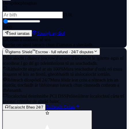
Do spriocphraghas
EUR
0
500
Tosaigh ag díol
Seol iarratas
Conas a oibríonn sé seo
·
Iarrfar ort síniú isteach chun d'iarratas a sheoladh.
™
igitems Shield
Escrow · full refund · 24/7 disputes
Íocaíocht i dtaisce (escrow)
Fanann d'íocaíocht le igitems agus ní
scaoiltear í go dtí go ndeimhníonn tú an seachadadh.
Ráthaíocht airgead ar ais 100%
Mura seachadtar d'ordú nó mura
dtagann sé leis an liostú, gheobhaidh tú aisíocaíocht iomlán.
Réiteach díospóidí 24/7
Mura féidir leat ceist a réiteach leis an
díoltóir, tiocfaidh ár bhfoireann isteach chun cinneadh cothrom a
dhéanamh.
Íocaíochtaí deimhnithe PCI DSS
Próiseáiltear íocaíochtaí cárta trí
gheataí criptithe de ghrád bainc.
Tuilleadh Eolais
Tacaíocht Bheo 24/7