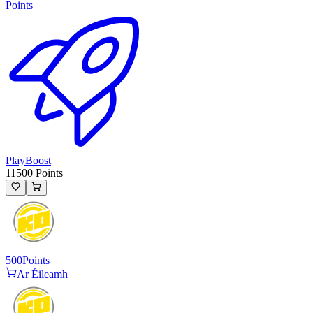
Points
PlayBoost
11500 Points
500
Points
Ar Éileamh