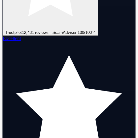
Trustpilot
12,431 reviews · ScamAdviser 100/100
Excellent