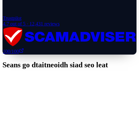
Trustpilot
4.7
out of 5 ·
12,431
reviews
100
/100
Seans go dtaitneoidh siad seo leat