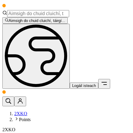
Aimsigh do chuid cluichí, táirgí...
Logáil isteach
2XKO
Points
2XKO