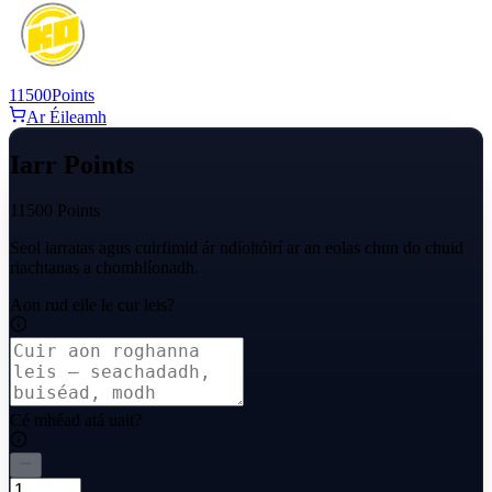
11500
Points
Ar Éileamh
Iarr Points
11500 Points
Seol iarratas agus cuirfimid ár ndíoltóirí ar an eolas chun do chuid
riachtanas a chomhlíonadh.
Aon rud eile le cur leis?
Cé mhéad atá uait?