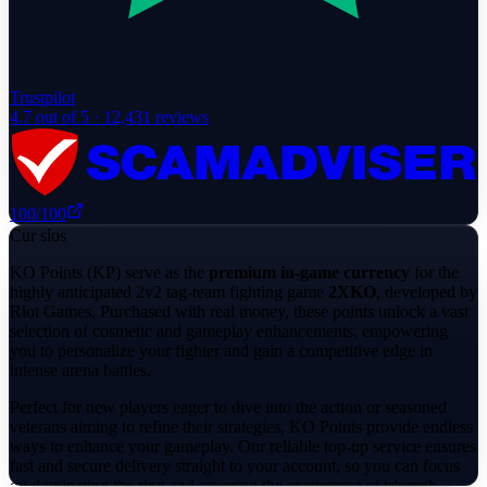
Trustpilot
4.7
out of 5 ·
12,431
reviews
100
/100
Cur síos
KO Points (KP) serve as the
premium in-game currency
for the
highly anticipated 2v2 tag-team fighting game
2XKO
, developed by
Riot Games. Purchased with real money, these points unlock a vast
selection of cosmetic and gameplay enhancements, empowering
you to personalize your fighter and gain a competitive edge in
intense arena battles.
Perfect for new players eager to dive into the action or seasoned
veterans aiming to refine their strategies, KO Points provide endless
ways to enhance your gameplay. Our reliable top-up service ensures
fast and secure delivery straight to your account, so you can focus
on dominating the ring and savoring the excitement of triumph.