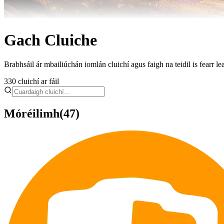
Gach Cluiche
Brabhsáil ár mbailiúchán iomlán cluichí agus faigh na teidil is fearr lea
330
cluichí ar fáil
Móréilimh
(47)