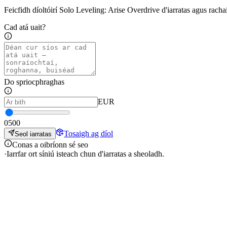
Feicfidh díoltóirí Solo Leveling: Arise Overdrive d'iarratas agus rachaid
Cad atá uait?
Do spriocphraghas
EUR
0
500
Tosaigh ag díol
Seol iarratas
Conas a oibríonn sé seo
·
Iarrfar ort síniú isteach chun d'iarratas a sheoladh.