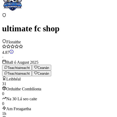
ultimate fc shop
Fíoraithe
4.87
·
Ball ó August 2025
Teachtaireacht
Ceanán
Teachtaireacht
Ceanán
Leibhéal
31
Orduithe Comhlíonta
0
Na 30 Lá seo caite
0
Am Freagartha
1h