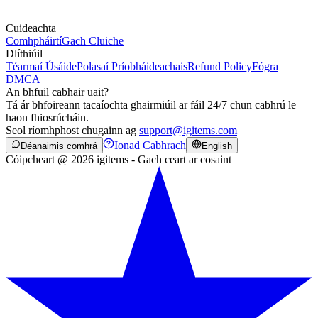
Cuideachta
Comhpháirtí
Gach Cluiche
Dlíthiúil
Téarmaí Úsáide
Polasaí Príobháideachais
Refund Policy
Fógra
DMCA
An bhfuil cabhair uait?
Tá ár bhfoireann tacaíochta ghairmiúil ar fáil 24/7 chun cabhrú le
haon fhiosrúcháin.
Seol ríomhphost chugainn ag
support@igitems.com
Ionad Cabhrach
Déanaimis comhrá
English
Cóipcheart @ 2026 igitems - Gach ceart ar cosaint