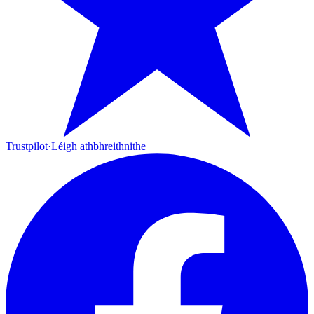
Trustpilot
·
Léigh athbhreithnithe