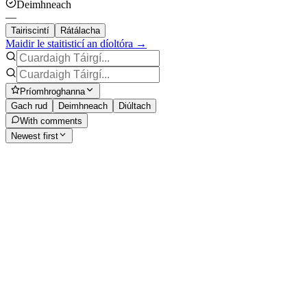
Deimhneach
—
Tairiscintí
Rátálacha
Maidir le staitisticí an díoltóra →
Príomhroghanna
Gach rud
Deimhneach
Diúltach
With comments
Newest first