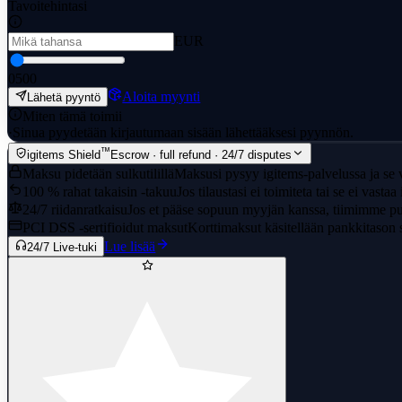
Tavoitehintasi
EUR
0
500
Aloita myynti
Lähetä pyyntö
Miten tämä toimii
·
Sinua pyydetään kirjautumaan sisään lähettääksesi pyynnön.
™
igitems Shield
Escrow · full refund · 24/7 disputes
Maksu pidetään sulkutilillä
Maksusi pysyy igitems-palvelussa ja se v
100 % rahat takaisin -takuu
Jos tilaustasi ei toimiteta tai se ei vasta
24/7 riidanratkaisu
Jos et pääse sopuun myyjän kanssa, tiimimme pu
PCI DSS -sertifioidut maksut
Korttimaksut käsitellään pankkitason s
Lue lisää
24/7 Live-tuki