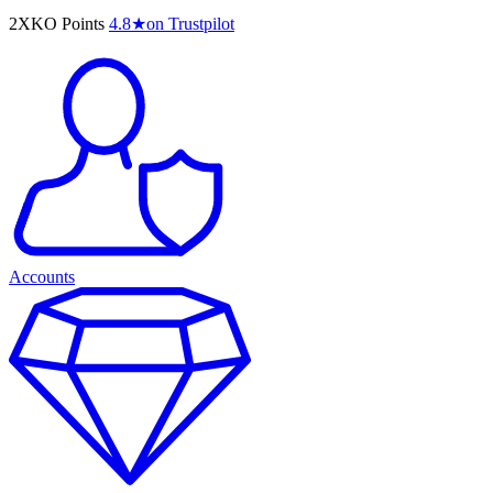
2XKO Points
4.8
★
on Trustpilot
Accounts