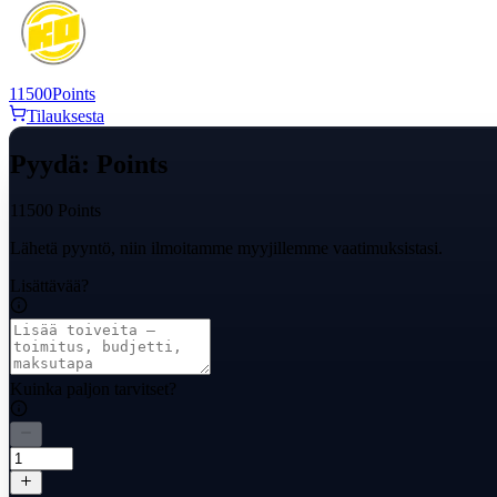
11500
Points
Tilauksesta
Pyydä: Points
11500 Points
Lähetä pyyntö, niin ilmoitamme myyjillemme vaatimuksistasi.
Lisättävää?
Kuinka paljon tarvitset?