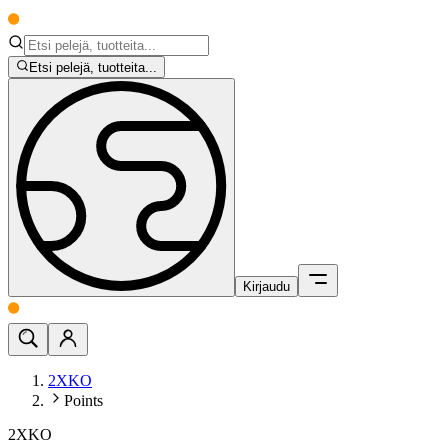
Etsi pelejä, tuotteita...
Kirjaudu
2XKO
Points
2XKO