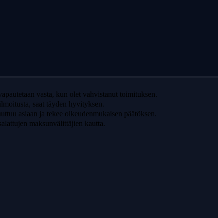
apautetaan vasta, kun olet vahvistanut toimituksen.
a ilmoitusta, saat täyden hyvityksen.
uttuu asiaan ja tekee oikeudenmukaisen päätöksen.
alattujen maksunvälittäjien kautta.