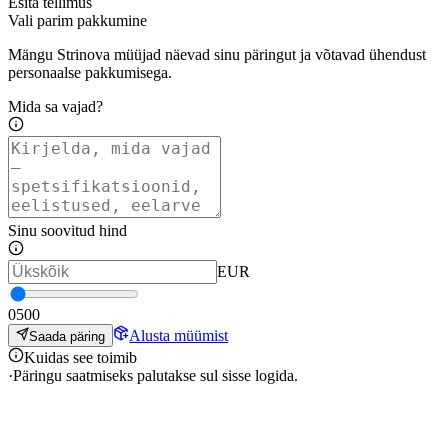
Esita tellimus
Vali parim pakkumine
Mängu Strinova müüjad näevad sinu päringut ja võtavad ühendust
personaalse pakkumisega.
Mida sa vajad?
Sinu soovitud hind
EUR
0
500
Alusta müümist
Saada päring
Kuidas see toimib
·
Päringu saatmiseks palutakse sul sisse logida.