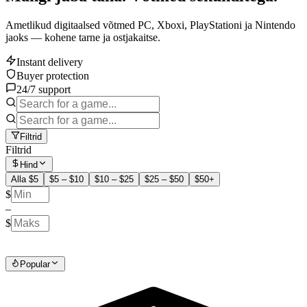
Ametlikud digitaalsed võtmed PC, Xboxi, PlayStationi ja Nintendo
jaoks — kohene tarne ja ostjakaitse.
Instant delivery
Buyer protection
24/7 support
Filtrid
Filtrid
Hind
Alla $5
$5 – $10
$10 – $25
$25 – $50
$50+
$
–
$
Popular