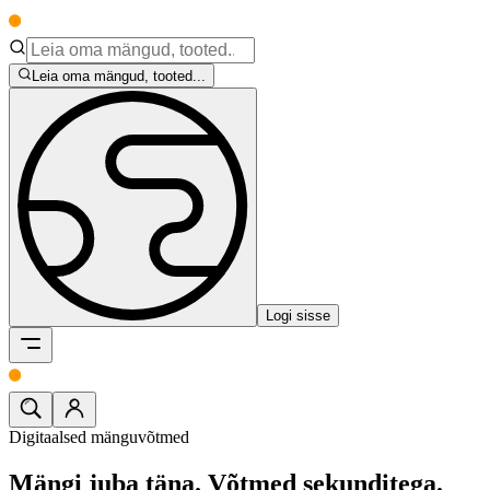
Leia oma mängud, tooted...
Logi sisse
Digitaalsed mänguvõtmed
Mängi juba täna.
Võtmed sekunditega.