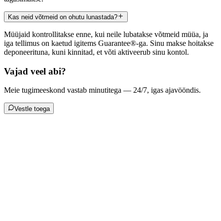
Kas neid võtmeid on ohutu lunastada?
Müüjaid kontrollitakse enne, kui neile lubatakse võtmeid müüa, ja
iga tellimus on kaetud igitems Guarantee®-ga. Sinu makse hoitakse
deponeerituna, kuni kinnitad, et võti aktiveerub sinu kontol.
Vajad veel abi?
Meie tugimeeskond vastab minutitega — 24/7, igas ajavööndis.
Vestle toega