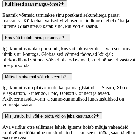
Kui kiiresti saan mänguvõtme?
Enamik võtmeid tarnitakse sinu postkasti sekunditega pärast
maksmist. Kõik ebatavalised viivitused on tellimuse lehel näha ja
igitems Guarantee® katab sind, kui võti ei saabu.
Kas võti töötab minu piirkonnas?
Iga kuulutus näitab piirkondi, kus võti aktiveerub — vali see, mis
ühtib sinu kontoga. Globaalsed võtmed töötavad kõikjal;
piirkondlikud võtmed võivad olla odavamad, kuid nõuavad vastavat
poe piirkonda.
Millisel platvormil võti aktiveerub?
Iga kuulutus on platvormide kaupa märgistatud — Steam, Xbox,
PlayStation, Nintendo, Epic, Ubisoft Connect ja teised.
Aktiveerimisplatvorm ja samm-sammulised lunastusjuhised on
võtmega kaasas.
Mis juhtub, kui võti ei tööta või on juba kasutatud?
Ava vaidlus otse tellimuse lehelt. igitems hoiab müüja vahendeid,
kuni võtme töötamine on kinnitatud — kui see ei tööta, saad täieliku
tagasimakse.