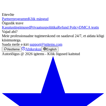
Ettevõte
Partnerprogramm
Kõik mängud
Õiguslik teave
Kasutustingimused
Privaatsuspoliitika
Refund Policy
DMCA teatis
Vajad abi?
Meie professionaalne tugimeeskond on saadaval 24/7, et aidata kõigi
küsimustega.
Saada meile e-kiri
support@igitems.com
Abikeskus
Vestleme
English
Autoriõigus @ 2026 igitems - Kõik õigused kaitstud