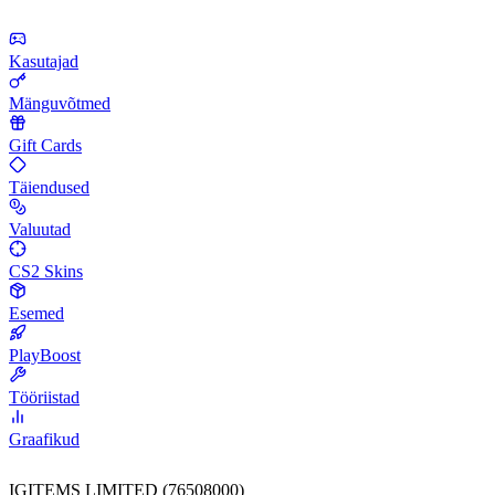
Kasutajad
Mänguvõtmed
Gift Cards
Täiendused
Valuutad
CS2 Skins
Esemed
PlayBoost
Tööriistad
Graafikud
IGITEMS LIMITED (76508000)