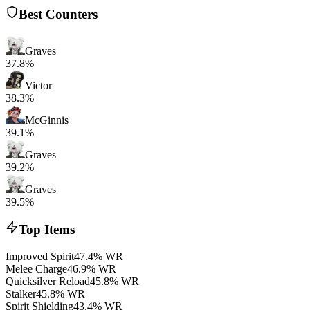
Best Counters
Graves
37.8%
Victor
38.3%
McGinnis
39.1%
Graves
39.2%
Graves
39.5%
Top Items
Improved Spirit
47.4% WR
Melee Charge
46.9% WR
Quicksilver Reload
45.8% WR
Stalker
45.8% WR
Spirit Shielding
43.4% WR