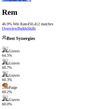
Rem
46.9% Win Rate
450,412 matches
Overview
Builds
Skills
Best Synergies
Graves
64.5%
Graves
60.7%
Graves
60.3%
Paige
60.2%
Graves
60.0%