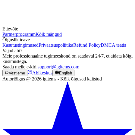
Ettevõte
Partnerprogramm
Kõik mängud
Õiguslik teave
Kasutustingimused
Privaatsuspoliitika
Refund Policy
DMCA teatis
Vajad abi?
Meie professionaalne tugimeeskond on saadaval 24/7, et aidata kõigi
küsimustega.
Saada meile e-kiri
support@igitems.com
Abikeskus
Vestleme
English
Autoriõigus @ 2026 igitems - Kõik õigused kaitstud