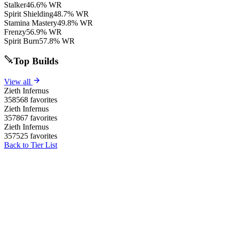
Stalker
46.6% WR
Spirit Shielding
48.7% WR
Stamina Mastery
49.8% WR
Frenzy
56.9% WR
Spirit Burn
57.8% WR
Top Builds
View all
Zieth Infernus
358568 favorites
Zieth Infernus
357867 favorites
Zieth Infernus
357525 favorites
Back to Tier List