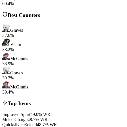
60.4%
Best Counters
Graves
37.6%
Victor
38.2%
McGinnis
38.9%
Graves
39.2%
McGinnis
39.4%
Top Items
Improved Spirit
49.0% WR
Melee Charge
48.7% WR
Quicksilver Reload
48.7% WR