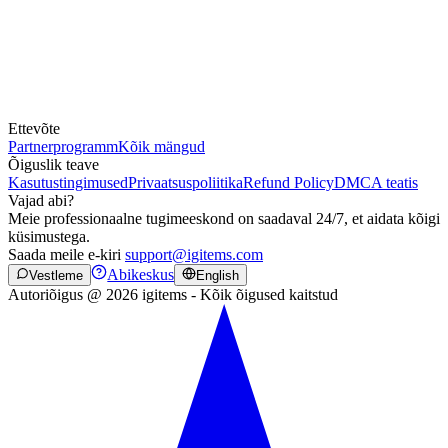
Ettevõte
Partnerprogramm
Kõik mängud
Õiguslik teave
Kasutustingimused
Privaatsuspoliitika
Refund Policy
DMCA teatis
Vajad abi?
Meie professionaalne tugimeeskond on saadaval 24/7, et aidata kõigi
küsimustega.
Saada meile e-kiri
support@igitems.com
Abikeskus
Vestleme
English
Autoriõigus @ 2026 igitems - Kõik õigused kaitstud