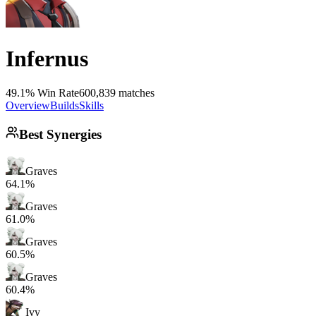
Infernus
49.1% Win Rate
600,839 matches
Overview
Builds
Skills
Best Synergies
Graves
64.1%
Graves
61.0%
Graves
60.5%
Graves
60.4%
Ivy