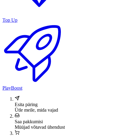
Top Up
PlayBoost
Esita päring
Ütle meile, mida vajad
Saa pakkumisi
Müüjad võtavad ühendust