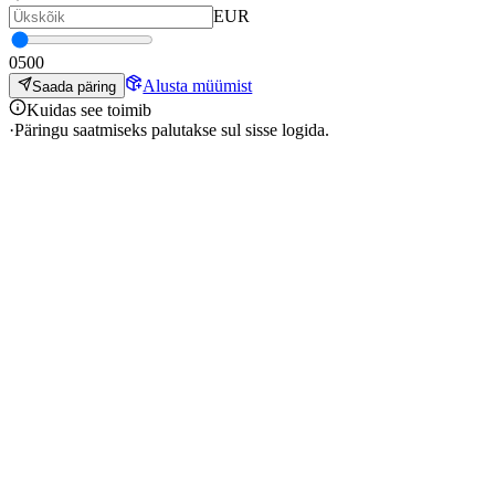
EUR
0
500
Alusta müümist
Saada päring
Kuidas see toimib
·
Päringu saatmiseks palutakse sul sisse logida.