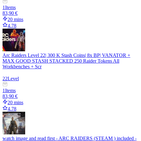
1
Items
83,90 €
20 mins
4.78
Arc Raiders Level 22| 300 K Stash Coins| 8x BP| VANATOR +
MAX GOOD STASH STACKED 250 Raider Tokens All
Workbenches + Scr
22
Level
1
Items
83,90 €
20 mins
4.78
watch image and read first - ARC RAIDERS (STEAM ) included -