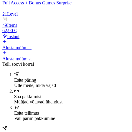
Full Access + Bonus Games Surprise
21
Level
49
Items
62,90 €
Instant
Alusta müümist
Alusta müümist
Telli soovi korral
Esita päring
Ütle meile, mida vajad
Saa pakkumisi
Müüjad võtavad ühendust
Esita tellimus
Vali parim pakkumine