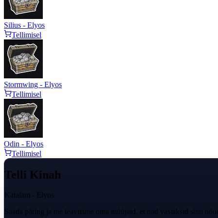
Silius - Elyos
Tellimisel
Stormwing - Elyos
Tellimisel
Odin - Elyos
Tellimisel
Telli Kinah
Katalam - Elyos
Saada päring ja me teavitame oma müüjaid, et nad vastaksid sinu nõu