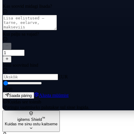
Kas soovid midagi lisada?
Kui palju sa vajad?
Sinu soovitud hind
EUR
0
500
Alusta müümist
Saada päring
Kuidas see toimib
·
Päringu saatmiseks palutakse sul sisse logida.
™
igitems Shield
Kuidas me sinu ostu kaitseme