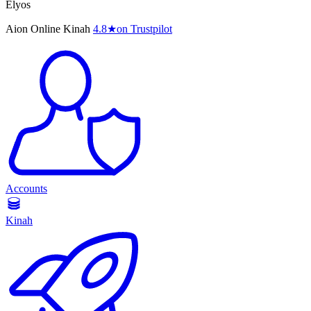
Elyos
Aion Online Kinah
4.8
★
on Trustpilot
Accounts
Kinah