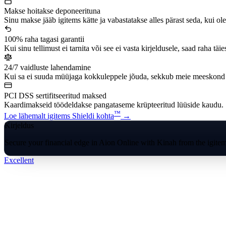
Makse hoitakse deponeerituna
Sinu makse jääb igitems kätte ja vabastatakse alles pärast seda, kui ol
100% raha tagasi garantii
Kui sinu tellimust ei tarnita või see ei vasta kirjeldusele, saad raha täie
24/7 vaidluste lahendamine
Kui sa ei suuda müüjaga kokkuleppele jõuda, sekkub meie meeskond j
PCI DSS sertifitseeritud maksed
Kaardimakseid töödeldakse pangataseme krüpteeritud lüüside kaudu.
™
Loe lähemalt igitems Shieldi kohta
→
Kirjeldus
Secure your financial edge in Aion Online with Kinah from the igitem
Excellent