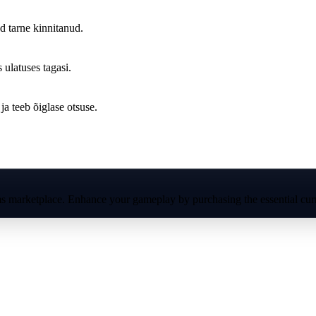
ed tarne kinnitanud.
s ulatuses tagasi.
a teeb õiglase otsuse.
s marketplace. Enhance your gameplay by purchasing the essential curre