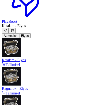
PlayBoost
Katalam - Elyos
Asmodian
Elyos
Katalam - Elyos
Tellimisel
Ragnarok - Elyos
Tellimisel