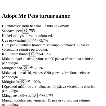
Adopt Me Pets turuaruanne
Uuendatakse kord nädalas · 3 kuu kokkuvõte
Saadaval pets
755
Hetkel müügis olevad kuulutused.
Uus pakkumine
+73.7%
Uute pet kuulutuste lisandumise tempo, viimased 90 päeva
võrrelduna eelmise perioodiga.
Kuulutuste hinnad
-41.2%
Mida müüjad küsivad, viimased 90 päeva võrrelduna eelmise
perioodiga.
Müügihinnad
+2.3%
Mida ostjad maksid, viimased 90 päeva võrrelduna eelmise
perioodiga.
Müügimaht
+100%
Lõpetatud müükide arv, viimased 90 päeva võrrelduna eelmise
perioodiga.
Mängijate aktiivsus
+35.7%
Mängu populaarsus, viimased 15 päeva võrrelduna eelmise
perioodiga.