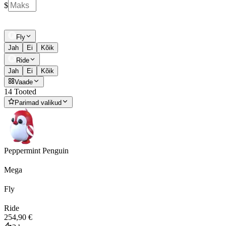
$
Fly
Jah
Ei
Kõik
Ride
Jah
Ei
Kõik
Vaade
14 Tooted
Parimad valikud
Peppermint Penguin
Mega
Fly
Ride
254,90 €