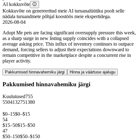
AI kokkuvõte
Kokkuvõte on genereeritud meie AI turuanalüütiku poolt selle
nädala turuandmete põhjal koostöös meie ekspertidega.
2026-08-04
Adopt Me pets are facing significant oversupply pressure this week,
as a sharp surge in new listing supply coincides with a collapsed
average asking price. This influx of inventory continues to outpace
demand, forcing sellers to adjust their expectations downward to
remain competitive in the marketplace despite a concurrent rise in
player activity.
Pakkumised hinnavahemiku järgi
Hinna ja väärtuse ajalugu
Pakkumised hinnavahemiku järgi
Kuulutused
755
550
413
275
138
0
$0–15
$0–$15
54
$15–50
$15–$50
47
$50–150
$50–$150