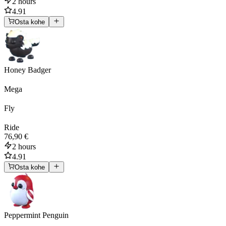
2 hours
4.91
Osta kohe
Honey Badger
Mega
Fly
Ride
76,90 €
2 hours
4.91
Osta kohe
Peppermint Penguin