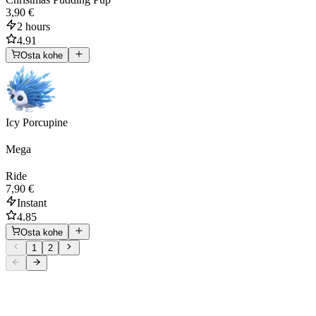
3,90 €
2 hours
4.91
Osta kohe
Icy Porcupine
Mega
Ride
7,90 €
Instant
4.85
Osta kohe
1
2