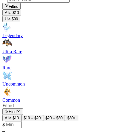
Filtrid
Alla $10
Üle $90
Legendary
Ultra Rare
Rare
Uncommon
Common
Filtrid
Hind
Alla $10
$10 – $20
$20 – $80
$80+
$
–