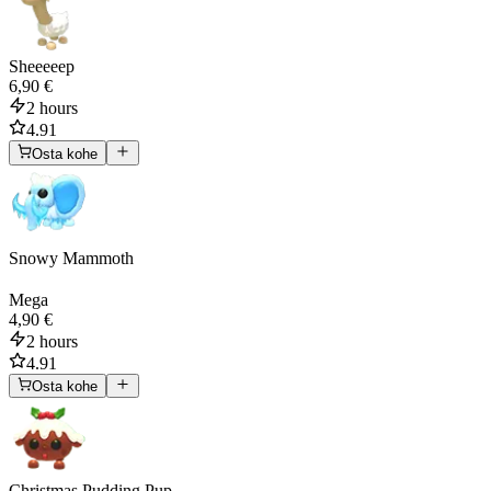
Sheeeeep
6,90 €
2 hours
4.91
Osta kohe
Snowy Mammoth
Mega
4,90 €
2 hours
4.91
Osta kohe
Christmas Pudding Pup