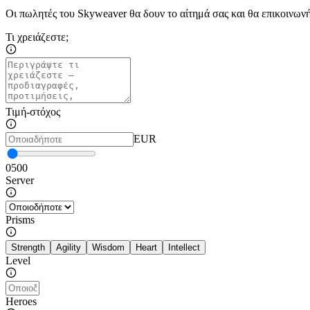
Οι πωλητές του Skyweaver θα δουν το αίτημά σας και θα επικοινω
Τι χρειάζεστε;
Τιμή-στόχος
EUR
0
500
Server
Prisms
Strength
Agility
Wisdom
Heart
Intellect
Level
Heroes