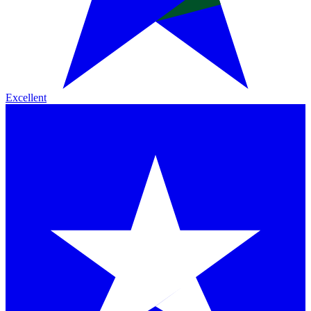
Excellent