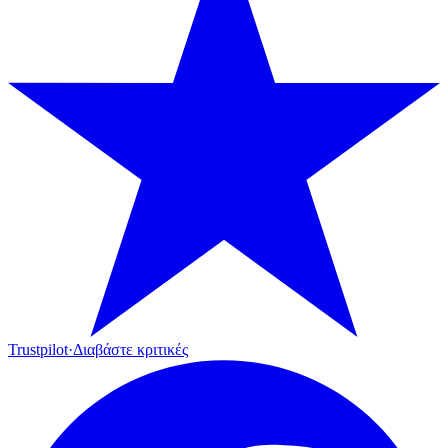
Trustpilot
·
Διαβάστε κριτικές