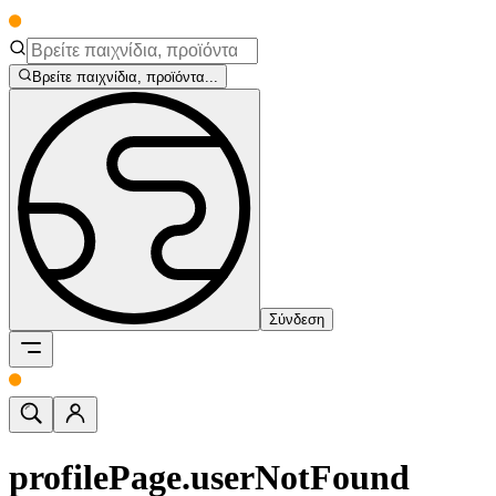
Βρείτε παιχνίδια, προϊόντα...
Σύνδεση
profilePage.userNotFound