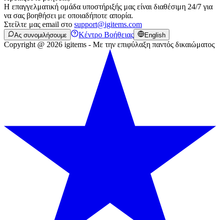
Η επαγγελματική ομάδα υποστήριξής μας είναι διαθέσιμη 24/7 για
να σας βοηθήσει με οποιαδήποτε απορία.
Στείλτε μας email στο
support@igitems.com
Κέντρο Βοήθειας
Ας συνομιλήσουμε
English
Copyright @ 2026 igitems - Με την επιφύλαξη παντός δικαιώματος