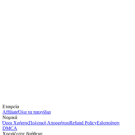
Εταιρεία
Affiliate
Όλα τα παιχνίδια
Νομικά
Όροι Χρήσης
Πολιτική Απορρήτου
Refund Policy
Ειδοποίηση
DMCA
Χρειάζεστε βοήθεια;