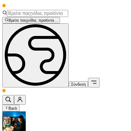
Βρείτε παιχνίδια, προϊόντα...
Σύνδεση
Back