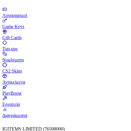
Λογαριασμοί
Game Keys
Gift Cards
Top-ups
Νομίσματα
CS2 Skins
Αντικείμενα
PlayBoost
Εργαλεία
Διαγράμματα
IGITEMS LIMITED (76508000)