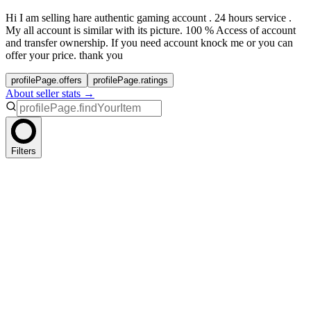
Hi I am selling hare authentic gaming account . 24 hours service .
My all account is similar with its picture. 100 % Access of account
and transfer ownership. If you need account knock me or you can
offer your price. thank you
profilePage.offers
profilePage.ratings
About seller stats →
Filters