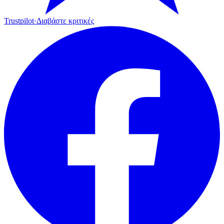
Trustpilot
·
Διαβάστε κριτικές