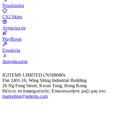
Νομίσματα
CS2 Skins
Αντικείμενα
PlayBoost
Εργαλεία
Διαγράμματα
IGITEMS LIMITED (76508000)
Flat 2401-16, Wing Shing Industrial Building
26 Ng Fong Street, Kwun Tong, Hong Kong
Θέλετε να διαφημιστείτε; Επικοινωνήστε μαζί μας στο
marketing@igitems.com