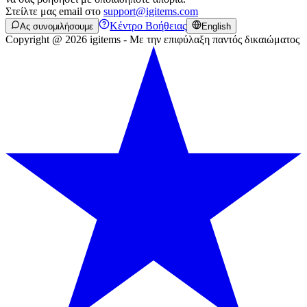
Στείλτε μας email στο
support@igitems.com
Κέντρο Βοήθειας
Ας συνομιλήσουμε
English
Copyright @ 2026 igitems - Με την επιφύλαξη παντός δικαιώματος