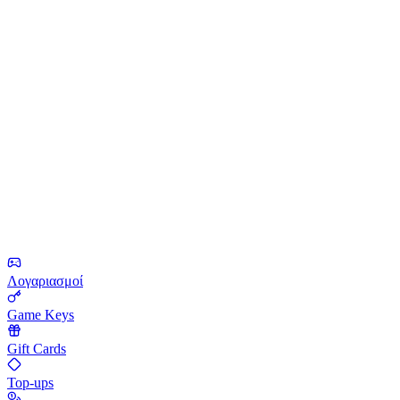
Λογαριασμοί
Game Keys
Gift Cards
Top-ups