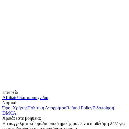
Εταιρεία
Affiliate
Όλα τα παιχνίδια
Νομικά
Όροι Χρήσης
Πολιτική Απορρήτου
Refund Policy
Ειδοποίηση
DMCA
Χρειάζεστε βοήθεια;
Η επαγγελματική ομάδα υποστήριξής μας είναι διαθέσιμη 24/7 για
να σας βοηθήσει με οποιαδήποτε απορία.