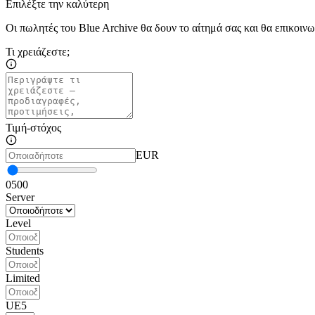
Επιλέξτε την καλύτερη
Οι πωλητές του Blue Archive θα δουν το αίτημά σας και θα επικοι
Τι χρειάζεστε;
Τιμή-στόχος
EUR
0
500
Server
Level
Students
Limited
UE5