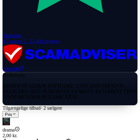
Trustpilot
4.7
out of 5 ·
12,431
reviews
100
/100
Beskrivelse
RUNES OF ALDUR SOFTCORE. FAST AND SMOOTH
DELIVERY. JUST PURCHASE AS MANY AS U WANT THEN
DROP ME YOUR IN GAME NICK.
Tilgængelige tilbud
·
2
sælgere
Pris
drama
2,00 kr.