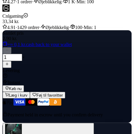
4.27
·
1 ordrer
·
Øjeblikkelig
·
1 K
·
Min: 100
Cnlgaming
33,34 kr.
4.91
·
1429 ordrer
·
Øjeblikkelig
·
100
·
Min: 1
Samlet pris
2,90 kr.
+≈ 0,1 kr.
cash back to your wallet
×
Levering
Instant
Køb nu
Læg i kurv
Føj til favoritter
Payment held in escrow until you confirm delivery