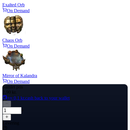
Exalted Orb
On Demand
Chaos Orb
On Demand
Mirror of Kalandra
On Demand
Samlet pris
2,90 kr.
+≈ 0,1 kr.
cash back to your wallet
×
Levering