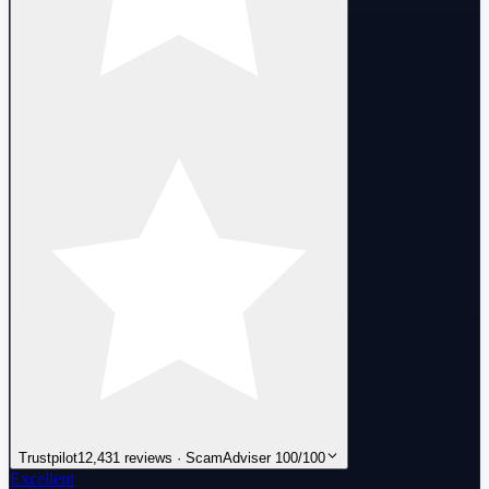
Trustpilot
12,431 reviews · ScamAdviser 100/100
Excellent