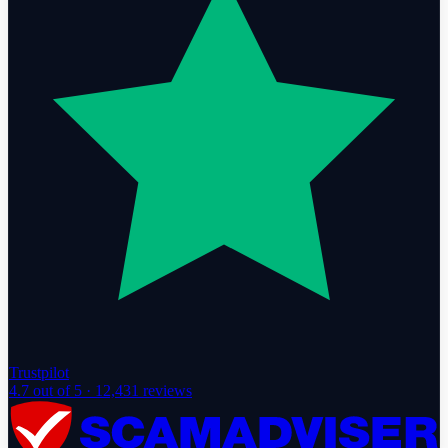
Trustpilot
4.7
out of 5 ·
12,431
reviews