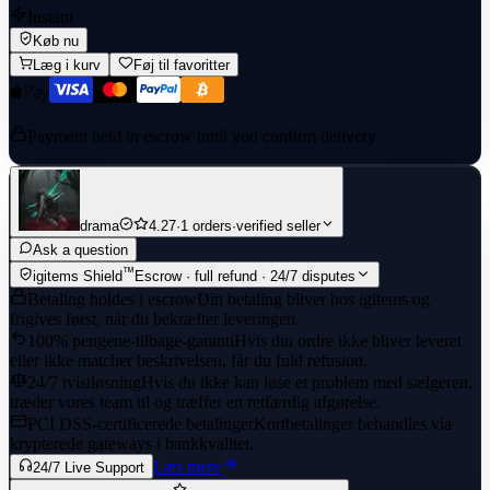
Instant
Køb nu
Læg i kurv
Føj til favoritter
Payment held in escrow until you confirm delivery
drama
4.27
·
1 orders
·
verified seller
Ask a question
™
igitems Shield
Escrow · full refund · 24/7 disputes
Betaling holdes i escrow
Din betaling bliver hos igitems og
frigives først, når du bekræfter leveringen.
100% pengene-tilbage-garanti
Hvis din ordre ikke bliver leveret
eller ikke matcher beskrivelsen, får du fuld refusion.
24/7 tvistløsning
Hvis du ikke kan løse et problem med sælgeren,
træder vores team til og træffer en retfærdig afgørelse.
PCI DSS-certificerede betalinger
Kortbetalinger behandles via
krypterede gateways i bankkvalitet.
Læs mere
24/7 Live Support