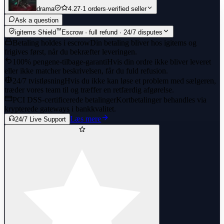
drama
4.27
·
1 orders
·
verified seller
Ask a question
™
igitems Shield
Escrow · full refund · 24/7 disputes
Betaling holdes i escrow
Din betaling bliver hos igitems og
frigives først, når du bekræfter leveringen.
100% pengene-tilbage-garanti
Hvis din ordre ikke bliver leveret
eller ikke matcher beskrivelsen, får du fuld refusion.
24/7 tvistløsning
Hvis du ikke kan løse et problem med sælgeren,
træder vores team til og træffer en retfærdig afgørelse.
PCI DSS-certificerede betalinger
Kortbetalinger behandles via
krypterede gateways i bankkvalitet.
Læs mere
24/7 Live Support