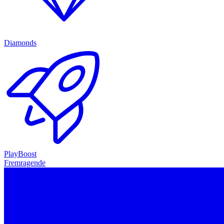
Diamonds
PlayBoost
Fremragende