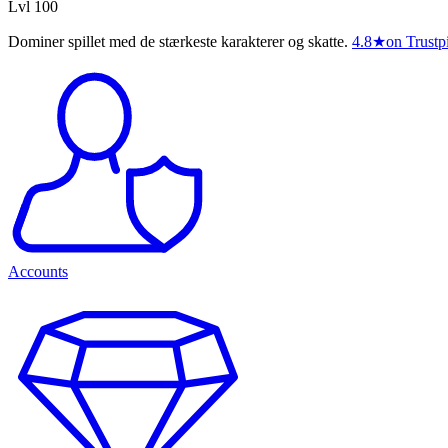
Lvl 100
Dominer spillet med de stærkeste karakterer og skatte.
4.8
★
on Trustpi
Accounts