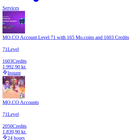
Services
MO.CO Account Level 71 with 165 Mo.coins and 1603 Credits
71
Level
1603
Credits
1.992,90 kr.
Instant
MO.CO Accounts
71
Level
2050
Credits
1.839,90 kr.
24 hours