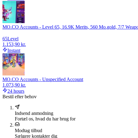
MO.CO Accounts - Level 65, 16.9K Merits, 560 Mo.gold, 7/7 Weap
65
Level
1.153,90 kr.
Instant
MO.CO Accounts - Unspecified Account
1.073,90 kr.
24 hours
Bestil efter behov
Indsend anmodning
Fortæl os, hvad du har brug for
Modtag tilbud
Sælgere kontakter dig