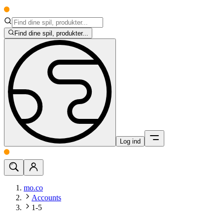
Find dine spil, produkter...
Log ind
mo.co
Accounts
1-5