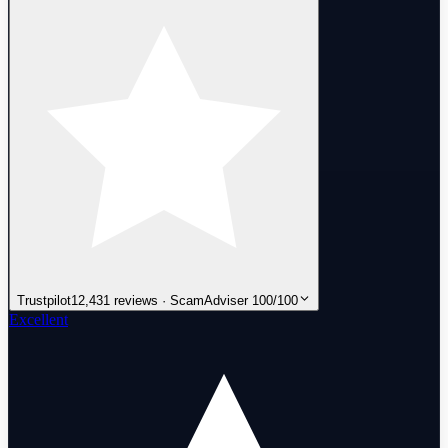
Trustpilot
12,431 reviews · ScamAdviser 100/100
Excellent