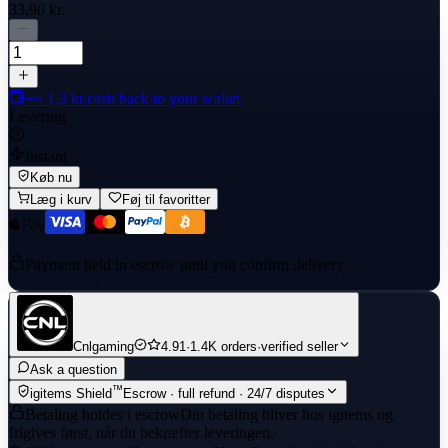
33,90 kr.
+≈ 1,3 kr.
cash back to your wallet
Levering
Instant
Køb nu
Læg i kurv
Føj til favoritter
Payment held in escrow until you confirm delivery
Cnlgaming
4.91
·
1.4K orders
·
verified seller
Ask a question
™
igitems Shield
Escrow · full refund · 24/7 disputes
Betaling holdes i escrow
Din betaling bliver hos igitems og
frigives først, når du bekræfter leveringen.