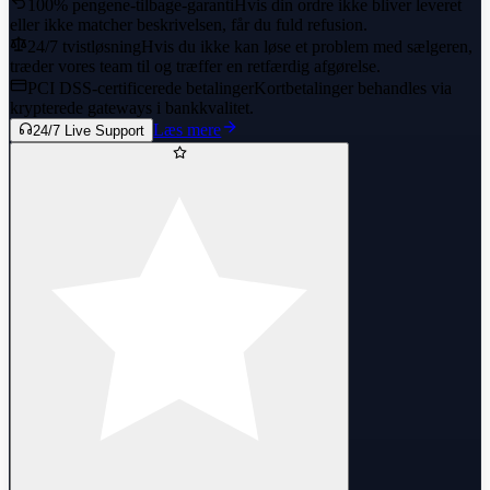
100% pengene-tilbage-garanti
Hvis din ordre ikke bliver leveret
eller ikke matcher beskrivelsen, får du fuld refusion.
24/7 tvistløsning
Hvis du ikke kan løse et problem med sælgeren,
træder vores team til og træffer en retfærdig afgørelse.
PCI DSS-certificerede betalinger
Kortbetalinger behandles via
krypterede gateways i bankkvalitet.
Læs mere
24/7 Live Support