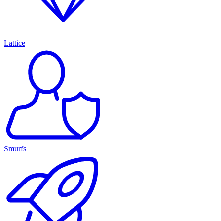
Lattice
Smurfs