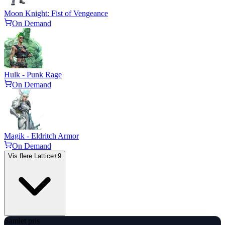
Moon Knight: Fist of Vengeance
On Demand
Hulk - Punk Rage
On Demand
Magik - Eldritch Armor
On Demand
Vis flere Lattice
+
9
Samlet pris