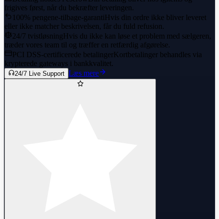
frigives først, når du bekræfter leveringen.
100% pengene-tilbage-garanti
Hvis din ordre ikke bliver leveret
eller ikke matcher beskrivelsen, får du fuld refusion.
24/7 tvistløsning
Hvis du ikke kan løse et problem med sælgeren,
træder vores team til og træffer en retfærdig afgørelse.
PCI DSS-certificerede betalinger
Kortbetalinger behandles via
krypterede gateways i bankkvalitet.
Læs mere
24/7 Live Support