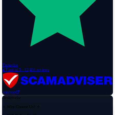
Trustpilot
4.7
out of 5 ·
12,431
reviews
100
/100
Beskrivelse
✧ Why Choose Us? ✧