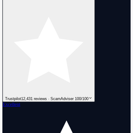
Trustpilot
12,431 reviews · ScamAdviser 100/100
Excellent