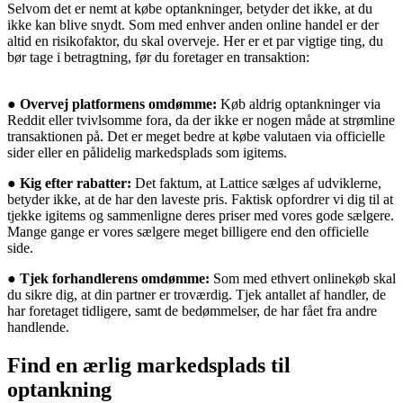
Selvom det er nemt at købe optankninger, betyder det ikke, at du
ikke kan blive snydt. Som med enhver anden online handel er der
altid en risikofaktor, du skal overveje. Her er et par vigtige ting, du
bør tage i betragtning, før du foretager en transaktion:
●
Overvej platformens omdømme:
Køb aldrig optankninger via
Reddit eller tvivlsomme fora, da der ikke er nogen måde at strømline
transaktionen på. Det er meget bedre at købe valutaen via officielle
sider eller en pålidelig markedsplads som igitems.
●
Kig efter rabatter:
Det faktum, at Lattice sælges af udviklerne,
betyder ikke, at de har den laveste pris. Faktisk opfordrer vi dig til at
tjekke igitems og sammenligne deres priser med vores gode sælgere.
Mange gange er vores sælgere meget billigere end den officielle
side.
●
Tjek forhandlerens omdømme:
Som med ethvert onlinekøb skal
du sikre dig, at din partner er troværdig. Tjek antallet af handler, de
har foretaget tidligere, samt de bedømmelser, de har fået fra andre
handlende.
Find en ærlig markedsplads til
optankning