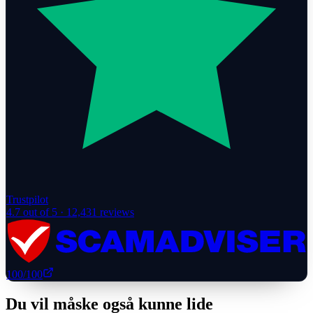
Trustpilot
4.7
out of 5 ·
12,431
reviews
100
/100
Du vil måske også kunne lide