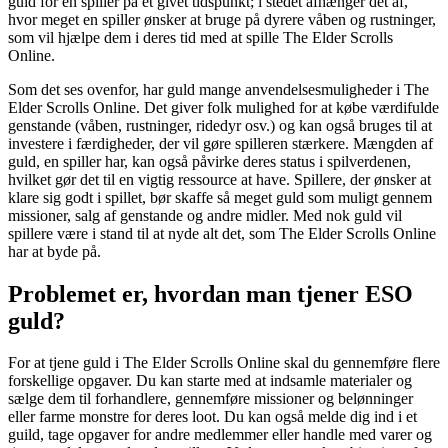
guld for en spiller på et givet tidspunkt; i stedet afhænger det af,
hvor meget en spiller ønsker at bruge på dyrere våben og rustninger,
som vil hjælpe dem i deres tid med at spille The Elder Scrolls
Online.
Som det ses ovenfor, har guld mange anvendelsesmuligheder i The
Elder Scrolls Online. Det giver folk mulighed for at købe værdifulde
genstande (våben, rustninger, ridedyr osv.) og kan også bruges til at
investere i færdigheder, der vil gøre spilleren stærkere. Mængden af
guld, en spiller har, kan også påvirke deres status i spilverdenen,
hvilket gør det til en vigtig ressource at have. Spillere, der ønsker at
klare sig godt i spillet, bør skaffe så meget guld som muligt gennem
missioner, salg af genstande og andre midler. Med nok guld vil
spillere være i stand til at nyde alt det, som The Elder Scrolls Online
har at byde på.
Problemet er, hvordan man tjener ESO
guld?
For at tjene guld i The Elder Scrolls Online skal du gennemføre flere
forskellige opgaver. Du kan starte med at indsamle materialer og
sælge dem til forhandlere, gennemføre missioner og belønninger
eller farme monstre for deres loot. Du kan også melde dig ind i et
guild, tage opgaver for andre medlemmer eller handle med varer og