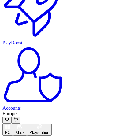
PlayBoost
Accounts
Europe
PC
Xbox
Playstation