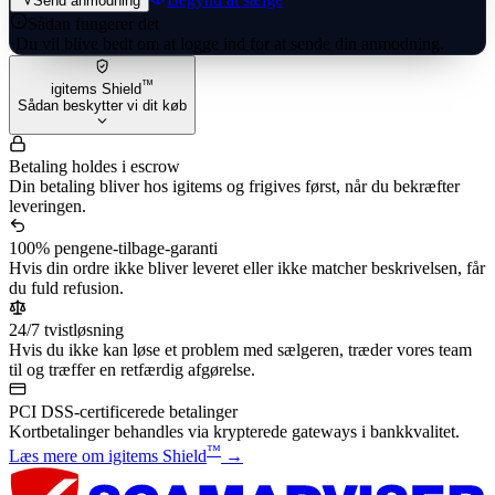
Send anmodning
Sådan fungerer det
·
Du vil blive bedt om at logge ind for at sende din anmodning.
™
igitems Shield
Sådan beskytter vi dit køb
Betaling holdes i escrow
Din betaling bliver hos igitems og frigives først, når du bekræfter
leveringen.
100% pengene-tilbage-garanti
Hvis din ordre ikke bliver leveret eller ikke matcher beskrivelsen, får
du fuld refusion.
24/7 tvistløsning
Hvis du ikke kan løse et problem med sælgeren, træder vores team
til og træffer en retfærdig afgørelse.
PCI DSS-certificerede betalinger
Kortbetalinger behandles via krypterede gateways i bankkvalitet.
™
Læs mere om igitems Shield
→