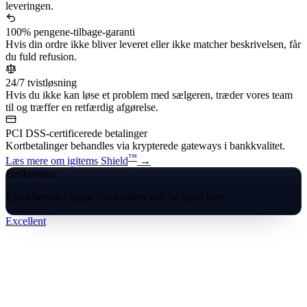
leveringen.
100% pengene-tilbage-garanti
Hvis din ordre ikke bliver leveret eller ikke matcher beskrivelsen, får
du fuld refusion.
24/7 tvistløsning
Hvis du ikke kan løse et problem med sælgeren, træder vores team
til og træffer en retfærdig afgørelse.
PCI DSS-certificerede betalinger
Kortbetalinger behandles via krypterede gateways i bankkvalitet.
™
Læs mere om igitems Shield
→
Beskrivelse
Elder Scrolls Online Gold offers will be listed here.
Excellent