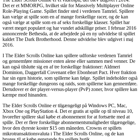
Det er et MMORPG, hvilket står for Massively Multiplayer Online
Role-Playing Game. Spillet finder sted i verdenen Tamriel. Spillere
kan vælge at spille som en af mange forskellige racer, og de kan
også vælge at spille som en af seks forskellige klasser. Spillet har
været meget populært og har vundet adskillige priser. I februar 2016
annoncerede Bethesda, at de arbejdede på en ny udvidelse til spillet
kaldet The Dark Brotherhood. Denne udvidelse blev udgivet i maj
2016.
I The Elder Scrolls Online kan spillere udforske verdenen Tamriel
og gennemføre missioner enten alene eller sammen med venner. De
kan også tilslutte sig en af tre forskellige fraktioner: Aldmeri
Dominion, Daggerfall Covenant eller Ebonheart Pact. Hver fraktion
har sin egen historie, som spillerne kan følge. Spillet indeholder også
mange forskellige dungeons og raids, som spillerne kan gennemføre.
Derudover er der player-versus-player (PvP) zoner, hvor spillere kan
kæmpe mod hinanden.
The Elder Scrolls Online er tilgængeligt på Windows PC, Mac,
Xbox One og PlayStation 4. Det er gratis at spille op til niveau 10,
hvorefter spillere skal købe et abonnement for at fortsætte med at
spille. Der er flere forskellige abonnementsmuligheder tilgængelige,
hvor den dyreste koster $15 om måneden. Crowns er spillets
mikrotransaktionsvaluta i The Elder Scrolls Online, og de kan
bruges til at købe genstande fra spillets butik.