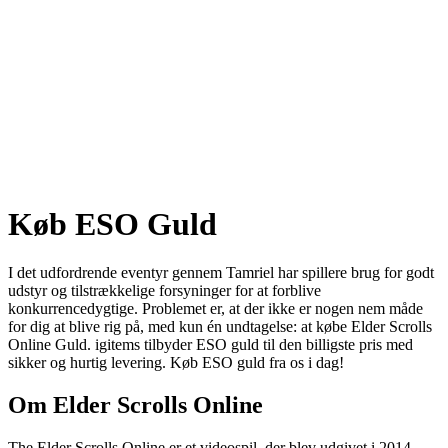
Køb ESO Guld
I det udfordrende eventyr gennem Tamriel har spillere brug for godt
udstyr og tilstrækkelige forsyninger for at forblive
konkurrencedygtige. Problemet er, at der ikke er nogen nem måde
for dig at blive rig på, med kun én undtagelse: at købe Elder Scrolls
Online Guld. igitems tilbyder ESO guld til den billigste pris med
sikker og hurtig levering. Køb ESO guld fra os i dag!
Om Elder Scrolls Online
The Elder Scrolls Online er et videospil, der blev udgivet i 2014.