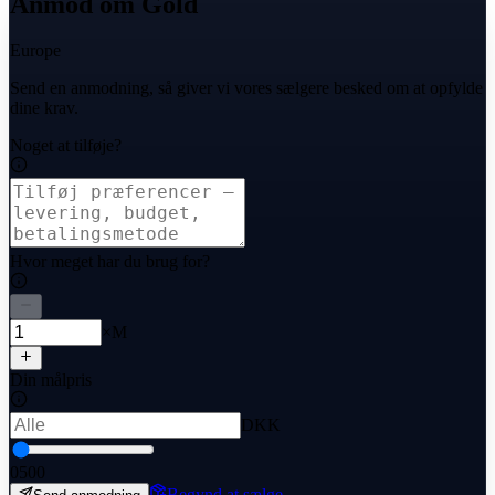
Anmod om Gold
Europe
Send en anmodning, så giver vi vores sælgere besked om at opfylde
dine krav.
Noget at tilføje?
Hvor meget har du brug for?
×M
Din målpris
DKK
0
500
Begynd at sælge