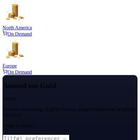
North America
On Demand
Europe
On Demand
Anmod om Gold
Europe
Send en anmodning, så giver vi vores sælgere besked om at opfylde
dine krav.
Noget at tilføje?