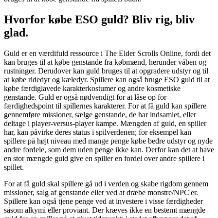
Hvorfor købe ESO guld? Bliv rig, bliv
glad.
Guld er en værdifuld ressource i The Elder Scrolls Online, fordi det
kan bruges til at købe genstande fra købmænd, herunder våben og
rustninger. Derudover kan guld bruges til at opgradere udstyr og til
at købe ridedyr og kæledyr. Spillere kan også bruge ESO guld til at
købe færdiglavede karakterkostumer og andre kosmetiske
genstande. Guld er også nødvendigt for at låse op for
færdighedspoint til spillernes karakterer. For at få guld kan spillere
gennemføre missioner, sælge genstande, de har indsamlet, eller
deltage i player-versus-player kampe. Mængden af guld, en spiller
har, kan påvirke deres status i spilverdenen; for eksempel kan
spillere på højt niveau med mange penge købe bedre udstyr og nyde
andre fordele, som dem uden penge ikke kan. Derfor kan det at have
en stor mængde guld give en spiller en fordel over andre spillere i
spillet.
For at få guld skal spillere gå ud i verden og skabe rigdom gennem
missioner, salg af genstande eller ved at dræbe monstre/NPC'er.
Spillere kan også tjene penge ved at investere i visse færdigheder
såsom alkymi eller proviant. Der kræves ikke en bestemt mængde