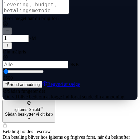
Hvor meget har du brug for?
×M
Din målpris
DKK
0
500
Begynd at sælge
Send anmodning
Sådan fungerer det
·
Du vil blive bedt om at logge ind for at sende din anmodning.
™
igitems Shield
Sådan beskytter vi dit køb
Betaling holdes i escrow
Din betaling bliver hos igitems og frigives først, når du bekræfter