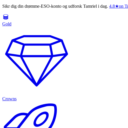
Sikr dig din drømme-ESO-konto og udforsk Tamriel i dag.
4.8
★
on Tr
Gold
Crowns