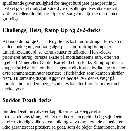
spiltilstande giver mulighed for meget hurtigere genopretning,
hvilket gør det muligt at køre dyre opstillinger. Resultaterne vil
variere mellem double og triple, så sørg for at tjekke disse rater
grundigt.
Challenge, Heist, Ramp Up og 2v2-decks
At finde de rigtige Clash Royale-decks til udfordringer kræver en
anden tankegang end rangstigespil — udfordringskampe er
turneringsstandard, så kortniveauer er udlignet. Heist-decks
prioriterer hurtig, direkte skade på modstanderens safe, ofte ved
hjælp af Miner eller Goblin Barrel til chip-skade. Ramp-up-decks
drager fordel af den gradvist stigende elixir-rate, hvilket gør mellem-
dyre sammensætninger stærkere, efterhånden som kampen skrider
frem. Til samarbejdsspil lægger de bedste 2v2-decks vægt på
koordination mellem begge spilleres hænder frem for individuel
deck-styrke.
Sudden Death-decks
Sudden Death involverer kapløb om at ødelægge et af
modstanderens tårne, hvilket resulterer i en øjeblikkelig sejr. Dette
ændrer virkelig spillets dynamik, og selv dominerende enheder er
ikke garanteret at præstere så godt, som de plejer. Situationen, hvor