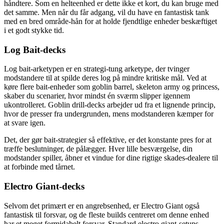
håndtere. Som en helteenhed er dette ikke et kort, du kan bruge med
det samme. Men når du får adgang, vil du have en fantastisk tank
med en bred område-hån for at holde fjendtlige enheder beskæftiget
i et godt stykke tid.
Log Bait-decks
Log bait-arketypen er en strategi-tung arketype, der tvinger
modstandere til at spilde deres log på mindre kritiske mål. Ved at
køre flere bait-enheder som goblin barrel, skeleton army og princess,
skaber du scenarier, hvor mindst én sværm slipper igennem
ukontrolleret. Goblin drill-decks arbejder ud fra et lignende princip,
hvor de presser fra undergrunden, mens modstanderen kæmper for
at svare igen.
Det, der gør bait-strategier så effektive, er det konstante pres for at
træffe beslutninger, de pålægger. Hver lille besværgelse, din
modstander spiller, åbner et vindue for dine rigtige skades-dealere til
at forbinde med tårnet.
Electro Giant-decks
Selvom det primært er en angrebsenhed, er Electro Giant også
fantastisk til forsvar, og de fleste builds centreret om denne enhed
har et meget formidabelt forsvar. Standard electro giant-setups