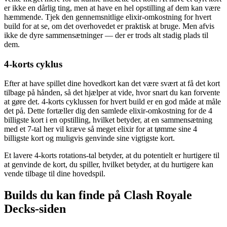
er ikke en dårlig ting, men at have en hel opstilling af dem kan være
hæmmende. Tjek den gennemsnitlige elixir-omkostning for hvert
build for at se, om det overhovedet er praktisk at bruge. Men afvis
ikke de dyre sammensætninger — der er trods alt stadig plads til
dem.
4-korts cyklus
Efter at have spillet dine hovedkort kan det være svært at få det kort
tilbage på hånden, så det hjælper at vide, hvor snart du kan forvente
at gøre det. 4-korts cyklussen for hvert build er en god måde at måle
det på. Dette fortæller dig den samlede elixir-omkostning for de 4
billigste kort i en opstilling, hvilket betyder, at en sammensætning
med et 7-tal her vil kræve så meget elixir for at tømme sine 4
billigste kort og muligvis genvinde sine vigtigste kort.
Et lavere 4-korts rotations-tal betyder, at du potentielt er hurtigere til
at genvinde de kort, du spiller, hvilket betyder, at du hurtigere kan
vende tilbage til dine hovedspil.
Builds du kan finde på Clash Royale
Decks-siden