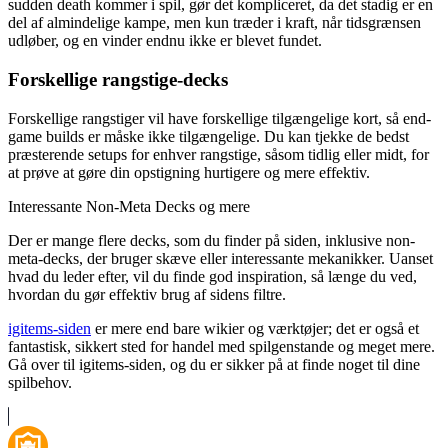
sudden death kommer i spil, gør det kompliceret, da det stadig er en
del af almindelige kampe, men kun træder i kraft, når tidsgrænsen
udløber, og en vinder endnu ikke er blevet fundet.
Forskellige rangstige-decks
Forskellige rangstiger vil have forskellige tilgængelige kort, så end-
game builds er måske ikke tilgængelige. Du kan tjekke de bedst
præsterende setups for enhver rangstige, såsom tidlig eller midt, for
at prøve at gøre din opstigning hurtigere og mere effektiv.
Interessante Non-Meta Decks og mere
Der er mange flere decks, som du finder på siden, inklusive non-
meta-decks, der bruger skæve eller interessante mekanikker. Uanset
hvad du leder efter, vil du finde god inspiration, så længe du ved,
hvordan du gør effektiv brug af sidens filtre.
igitems-siden
er mere end bare wikier og værktøjer; det er også et
fantastisk, sikkert sted for handel med spilgenstande og meget mere.
Gå over til igitems-siden, og du er sikker på at finde noget til dine
spilbehov.