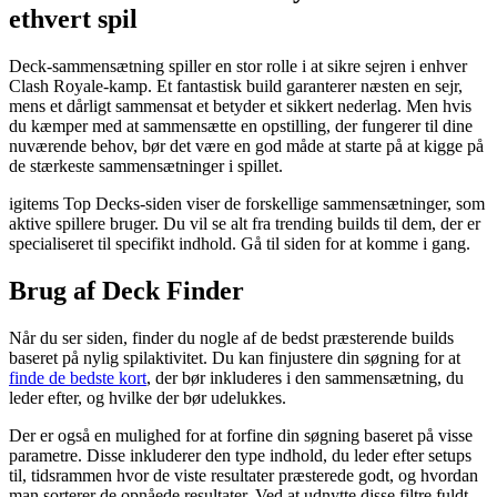
ethvert spil
Deck-sammensætning spiller en stor rolle i at sikre sejren i enhver
Clash Royale-kamp. Et fantastisk build garanterer næsten en sejr,
mens et dårligt sammensat et betyder et sikkert nederlag. Men hvis
du kæmper med at sammensætte en opstilling, der fungerer til dine
nuværende behov, bør det være en god måde at starte på at kigge på
de stærkeste sammensætninger i spillet.
igitems Top Decks-siden viser de forskellige sammensætninger, som
aktive spillere bruger. Du vil se alt fra trending builds til dem, der er
specialiseret til specifikt indhold. Gå til siden for at komme i gang.
Brug af Deck Finder
Når du ser siden, finder du nogle af de bedst præsterende builds
baseret på nylig spilaktivitet. Du kan finjustere din søgning for at
finde de bedste kort
, der bør inkluderes i den sammensætning, du
leder efter, og hvilke der bør udelukkes.
Der er også en mulighed for at forfine din søgning baseret på visse
parametre. Disse inkluderer den type indhold, du leder efter setups
til, tidsrammen hvor de viste resultater præsterede godt, og hvordan
man sorterer de opnåede resultater. Ved at udnytte disse filtre fuldt