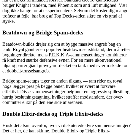
bruger Knight i tandem, med Phoenix som anti-luft mulighed. Vær
dog ikke bange for at eksperimentere. Selvom det koster dig mange
trofæer at fejle, bør brug af Top Decks-siden sikre en vis grad af
styrke.
Beatdown og Bridge Spam-decks
Beatdown-builds drejer sig om at bygge massive angreb bag en
tank. Royal giant er en populær beatdown-sejrstilstand, der målretter
bygninger direkte, mens P.E.K.K.A-sammensætninger kombinerer
rå kraft med stærke defensive evner. For en mere ukonventionel
tilgang parrer giant graveyard-decket en tank med sværm-skade for
et dobbelt-trusselsangreb.
Bridge spam-setups tager en anden tilgang — ram rider og royal
hogs lægger pres på begge baner, hvilket er svært at forsvare
effektivt. Disse sammensætninger belønner en aggressiv spillestil og
hurtig beslutningstagning, hvilket straffer modstandere, der over-
committer elixir på den ene side af arenaen.
Double Elixir-decks og Triple Elixir-decks
Husk det afsnit ovenfor, hvor vi diskuterede dyre sammensætninger?
Det er her, de kan skinne. Double Elixir- og Triple Elixir-