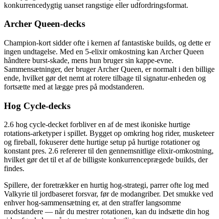
konkurrencedygtig uanset rangstige eller udfordringsformat.
Archer Queen-decks
Champion-kort sidder ofte i kernen af fantastiske builds, og dette er
ingen undtagelse. Med en 5-elixir omkostning kan Archer Queen
håndtere burst-skade, mens hun bruger sin kappe-evne.
Sammensætninger, der bruger Archer Queen, er normalt i den billige
ende, hvilket gør det nemt at rotere tilbage til signatur-enheden og
fortsætte med at lægge pres på modstanderen.
Hog Cycle-decks
2.6 hog cycle-decket forbliver en af de mest ikoniske hurtige
rotations-arketyper i spillet. Bygget op omkring hog rider, musketeer
og fireball, fokuserer dette hurtige setup på hurtige rotationer og
konstant pres. 2.6 refererer til den gennemsnitlige elixir-omkostning,
hvilket gør det til et af de billigste konkurrenceprægede builds, der
findes.
Spillere, der foretrækker en hurtig hog-strategi, parrer ofte log med
Valkyrie til jordbaseret forsvar, før de modangriber. Det smukke ved
enhver hog-sammensætning er, at den straffer langsomme
modstandere — når du mestrer rotationen, kan du indsætte din hog