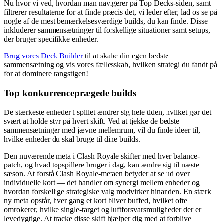
Nu hvor vi ved, hvordan man navigerer på Top Decks-siden, samt
filtrerer resultaterne for at finde præcis det, vi leder efter, lad os se på
nogle af de mest bemærkelsesværdige builds, du kan finde. Disse
inkluderer sammensætninger til forskellige situationer samt setups,
der bruger specifikke enheder.
Brug vores Deck Builder
til at skabe din egen bedste
sammensætning og vis vores fællesskab, hvilken strategi du fandt på
for at dominere rangstigen!
Top konkurrenceprægede builds
De stærkeste enheder i spillet ændrer sig hele tiden, hvilket gør det
svært at holde styr på hvert skift. Ved at tjekke de bedste
sammensætninger med jævne mellemrum, vil du finde ideer til,
hvilke enheder du skal bruge til dine builds.
Den nuværende meta i Clash Royale skifter med hver balance-
patch, og hvad topspillere bruger i dag, kan ændre sig til næste
sæson. At forstå Clash Royale-metaen betyder at se ud over
individuelle kort — det handler om synergi mellem enheder og
hvordan forskellige strategiske valg modvirker hinanden. En stærk
ny meta opstår, hver gang et kort bliver buffed, hvilket ofte
omrokerer, hvilke single-target og luftforsvarsmuligheder der er
levedygtige. At tracke disse skift hjælper dig med at forblive