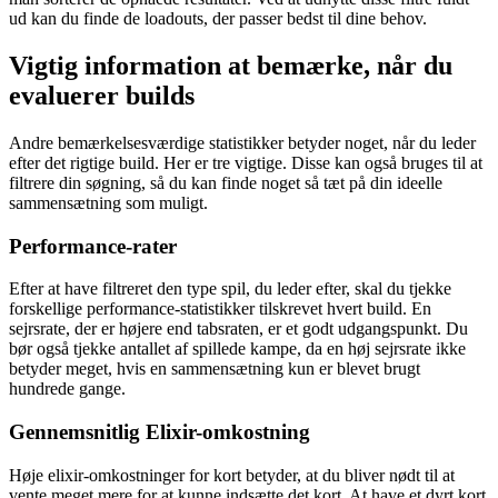
ud kan du finde de loadouts, der passer bedst til dine behov.
Vigtig information at bemærke, når du
evaluerer builds
Andre bemærkelsesværdige statistikker betyder noget, når du leder
efter det rigtige build. Her er tre vigtige. Disse kan også bruges til at
filtrere din søgning, så du kan finde noget så tæt på din ideelle
sammensætning som muligt.
Performance-rater
Efter at have filtreret den type spil, du leder efter, skal du tjekke
forskellige performance-statistikker tilskrevet hvert build. En
sejrsrate, der er højere end tabsraten, er et godt udgangspunkt. Du
bør også tjekke antallet af spillede kampe, da en høj sejrsrate ikke
betyder meget, hvis en sammensætning kun er blevet brugt
hundrede gange.
Gennemsnitlig Elixir-omkostning
Høje elixir-omkostninger for kort betyder, at du bliver nødt til at
vente meget mere for at kunne indsætte det kort. At have et dyrt kort