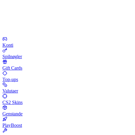
Konti
Spilnøgler
Gift Cards
Top-ups
Valutaer
CS2 Skins
Genstande
PlayBoost