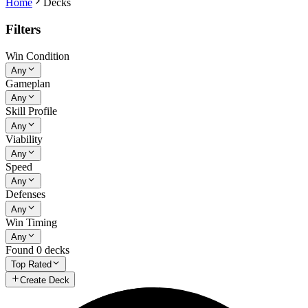
Home
Decks
Filters
Win Condition
Any
Gameplan
Any
Skill Profile
Any
Viability
Any
Speed
Any
Defenses
Any
Win Timing
Any
Found
0
decks
Top Rated
Create Deck