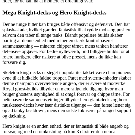
rider, før de kan nå at montere et ordentligt svar.
Mega Knight-decks og Hero Knight-decks
Denne tunge hitter kan bruges både offensivt og defensivt. Den har
splash-skade, hvilket gør den fantastisk til at rydde mobs og pushere,
selvom den taber til tunge tanks. Blandt populære builds skaber
parring af denne enhed med miner en stærk kontrolbaseret
sammensætning — mineren chipper tårnet, mens tanken håndterer
defensive opgaver. For bedre nytteværdi, find billigere builds for at
rotere hurtigere eller risikere at blive presset, mens du ikke kan
forsvare dig.
Skeleton king-decks er steget i popularitet takket være championens
evne til at hidkalde faldne tropper. Paret med sværm-enheder skaber
denne champion overvældende angreb, der er svære at modvirke.
Royal ghost-builds tilbyder en mere snigende tilgang, hvor man
bruger ghostens usynlighed til at omgå forsvar og chippe tårne. For
heltebaserede sammensætninger tilbyder hero giant-decks og hero
musketeer-decks hver især distinkte tilgange — den første læner sig
op ad tanky beatdown, mens den sidste fokuserer på ranged support
og dækning.
Hero knight er en anden enhed, der er fantastisk til både angreb og
forsvar, og med en omkostning på kun 3 elixir er den nem at