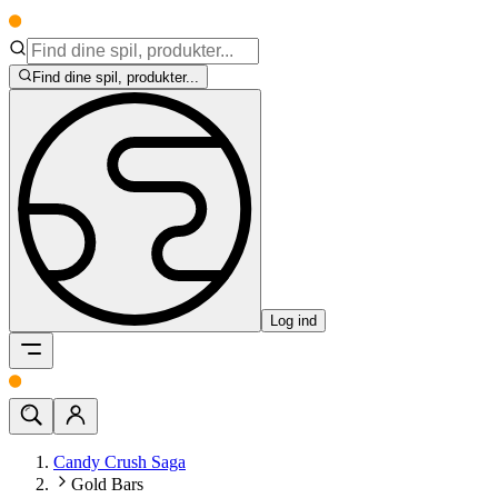
Find dine spil, produkter...
Log ind
Candy Crush Saga
Gold Bars