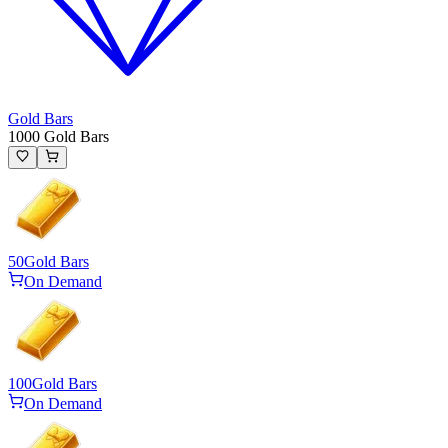
Gold Bars
1000 Gold Bars
50
Gold Bars
On Demand
100
Gold Bars
On Demand