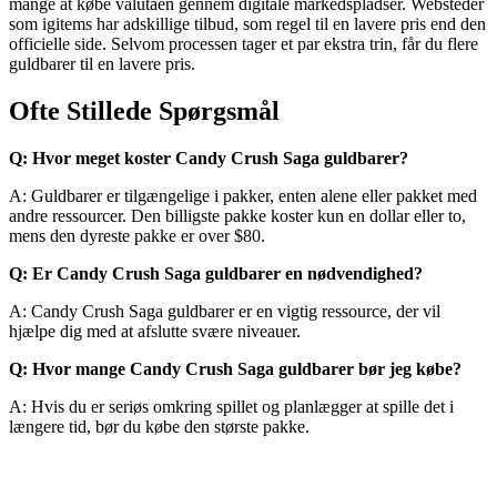
mange at købe valutaen gennem digitale markedspladser. Websteder
som igitems har adskillige tilbud, som regel til en lavere pris end den
officielle side. Selvom processen tager et par ekstra trin, får du flere
guldbarer til en lavere pris.
Ofte Stillede Spørgsmål
Q: Hvor meget koster Candy Crush Saga guldbarer?
A: Guldbarer er tilgængelige i pakker, enten alene eller pakket med
andre ressourcer. Den billigste pakke koster kun en dollar eller to,
mens den dyreste pakke er over $80.
Q: Er Candy Crush Saga guldbarer en nødvendighed?
A: Candy Crush Saga guldbarer er en vigtig ressource, der vil
hjælpe dig med at afslutte svære niveauer.
Q: Hvor mange Candy Crush Saga guldbarer bør jeg købe?
A: Hvis du er seriøs omkring spillet og planlægger at spille det i
længere tid, bør du købe den største pakke.