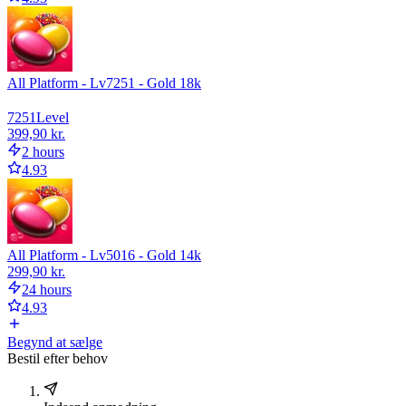
All Platform - Lv7251 - Gold 18k
7251
Level
399,90 kr.
2 hours
4.93
All Platform - Lv5016 - Gold 14k
299,90 kr.
24 hours
4.93
Begynd at sælge
Bestil efter behov