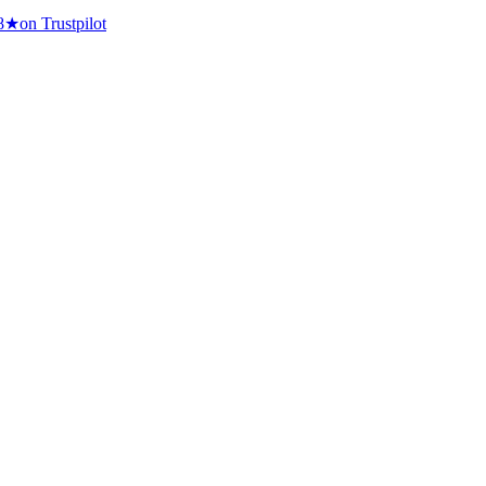
8
★
on Trustpilot