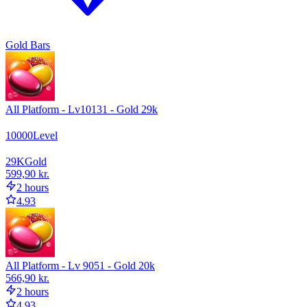
Gold Bars
All Platform - Lv10131 - Gold 29k
10000
Level
29
K
Gold
599,90 kr.
2 hours
4.93
All Platform - Lv 9051 - Gold 20k
566,90 kr.
2 hours
4.93