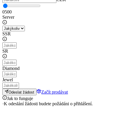
0
500
Server
SSR
SR
Diamond
Jewel
Začít prodávat
Odeslat žádost
Jak to funguje
·
K odeslání žádosti budete požádáni o přihlášení.