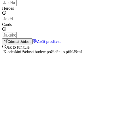
Heroes
Cards
Začít prodávat
Odeslat žádost
Jak to funguje
·
K odeslání žádosti budete požádáni o přihlášení.