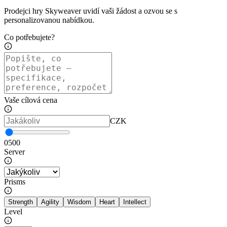
Prodejci hry Skyweaver uvidí vaši žádost a ozvou se s
personalizovanou nabídkou.
Co potřebujete?
Vaše cílová cena
CZK
0
500
Server
Prisms
Strength
Agility
Wisdom
Heart
Intellect
Level