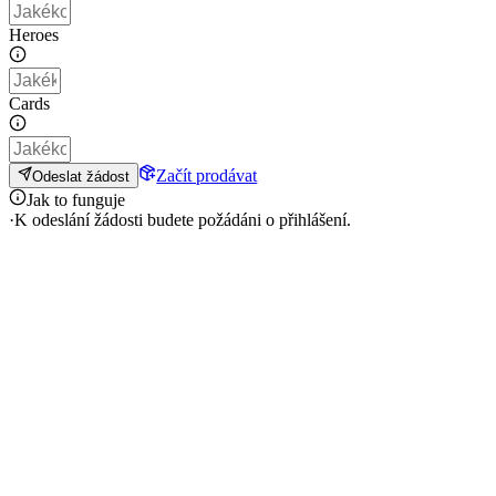
Heroes
Cards
Začít prodávat
Odeslat žádost
Jak to funguje
·
K odeslání žádosti budete požádáni o přihlášení.