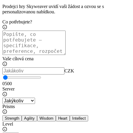
Prodejci hry Skyweaver uvidí vaši žádost a ozvou se s
personalizovanou nabídkou.
Co potřebujete?
Vaše cílová cena
CZK
0
500
Server
Prisms
Strength
Agility
Wisdom
Heart
Intellect
Level