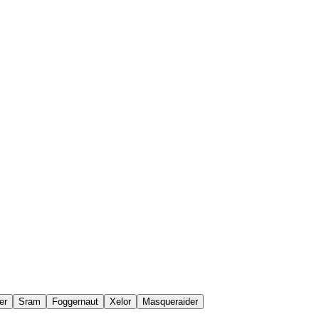
er
Sram
Foggernaut
Xelor
Masqueraider