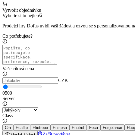
Vytvořit objednávku
Vyberte si tu nejlepší
Prodejci hry Dofus uvidí vaši žádost a ozvou se s personalizovanou 
Co potřebujete?
Vaše cílová cena
CZK
0
500
Server
Class
Cra
Ecaflip
Eliotrope
Eniripsa
Enutrof
Feca
Forgelance
Hup
Začít prodávat
Odeslat žádost