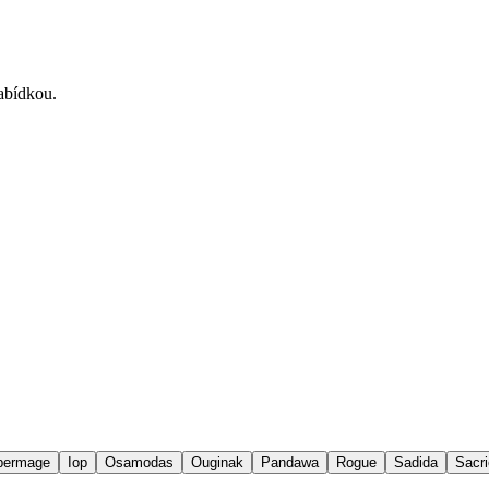
nabídkou.
permage
Iop
Osamodas
Ouginak
Pandawa
Rogue
Sadida
Sacri