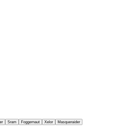
er
Sram
Foggernaut
Xelor
Masqueraider