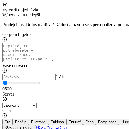
Vytvořit objednávku
Vyberte si tu nejlepší
Prodejci hry Dofus uvidí vaši žádost a ozvou se s personalizovanou 
Co potřebujete?
Vaše cílová cena
CZK
0
500
Server
Class
Cra
Ecaflip
Eliotrope
Eniripsa
Enutrof
Feca
Forgelance
Hup
Začít prodávat
Odeslat žádost