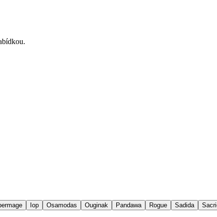
nabídkou.
permage
Iop
Osamodas
Ouginak
Pandawa
Rogue
Sadida
Sacri