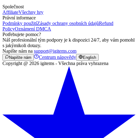
Společnost
Affiliate
Všechny hry
Právní informace
Podmínky použití
Zásady ochrany osobních údajů
Refund
Policy
Oznámení DMCA
Potřebujete pomoc?
Náš profesionální tým podpory je k dispozici 24/7, aby vám pomohl
s jakýmikoli dotazy.
Napište nám na
support@igitems.com
Centrum nápovědy
Napište nám
English
Copyright @ 2026 igitems - Všechna práva vyhrazena