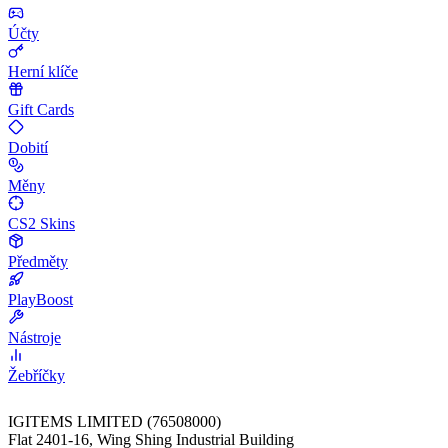
Účty
Herní klíče
Gift Cards
Dobití
Měny
CS2 Skins
Předměty
PlayBoost
Nástroje
Žebříčky
IGITEMS LIMITED (76508000)
Flat 2401-16, Wing Shing Industrial Building