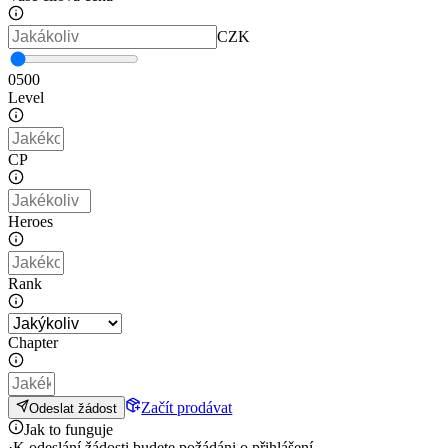
CZK
0
500
Level
CP
Heroes
Rank
Chapter
Začít prodávat
Odeslat žádost
Jak to funguje
·
K odeslání žádosti budete požádáni o přihlášení.