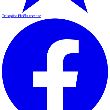
Trustpilot
·
Přečíst recenze