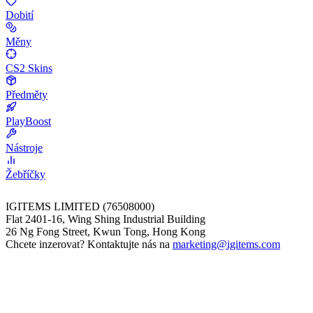
Dobití
Měny
CS2 Skins
Předměty
PlayBoost
Nástroje
Žebříčky
IGITEMS LIMITED (76508000)
Flat 2401-16, Wing Shing Industrial Building
26 Ng Fong Street, Kwun Tong, Hong Kong
Chcete inzerovat? Kontaktujte nás na
marketing@igitems.com