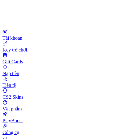
Tài khoản
Key trò chơi
Gift Cards
Nạp tiền
Tiền tệ
CS2 Skins
Vật phẩm
PlayBoost
Công cụ