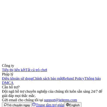
Công ty
Tiếp thị liên kết
Tất cả trò chơi
Pháp lý
Điều khoản sử dụng
Chính sách bảo mật
Refund Policy
Thông báo
DMCA
Cần hỗ trợ?
Đội ngũ hỗ trợ chuyên nghiệp của chúng tôi luôn sẵn sàng 24/7 để
giải đáp mọi thắc mắc.
Gửi email cho chúng tôi tại
support@igitems.com
Trung tâm trợ giúp
Trò chuyện ngay
English