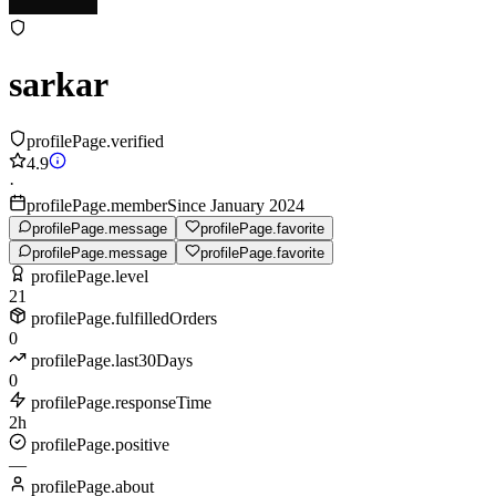
sarkar
profilePage.verified
4.9
·
profilePage.memberSince January 2024
profilePage.message
profilePage.favorite
profilePage.message
profilePage.favorite
profilePage.level
21
profilePage.fulfilledOrders
0
profilePage.last30Days
0
profilePage.responseTime
2h
profilePage.positive
—
profilePage.about