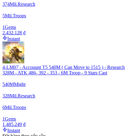
374
Mil.
Research
5
Mil.
Troops
1
Gems
2.432.128 ₫
Instant
4-LM07 - Accouunt T5 540M ( Can Move to 1515 ) - Research
328M - ATK 486- 392 - 353 - 6M Troop - 9 Stars Cast
540
M
Might
328
Mil.
Research
6
Mil.
Troops
1
Gems
1.485.249 ₫
Instant
Đặt hàng theo yêu cầu