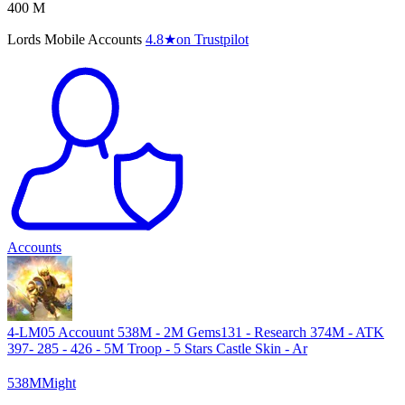
400 M
Lords Mobile Accounts
4.8
★
on Trustpilot
Accounts
4-LM05 Accouunt 538M - 2M Gems131 - Research 374M - ATK
397- 285 - 426 - 5M Troop - 5 Stars Castle Skin - Ar
538
M
Might