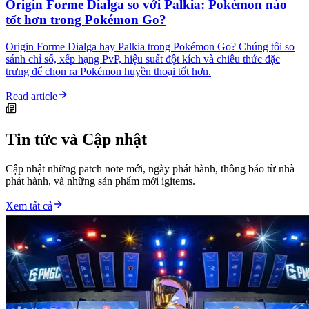
Origin Forme Dialga so với Palkia: Pokémon nào
tốt hơn trong Pokémon Go?
Origin Forme Dialga hay Palkia trong Pokémon Go? Chúng tôi so
sánh chỉ số, xếp hạng PvP, hiệu suất đột kích và chiêu thức đặc
trưng để chọn ra Pokémon huyền thoại tốt hơn.
Read article
Tin tức và Cập nhật
Cập nhật những patch note mới, ngày phát hành, thông báo từ nhà
phát hành, và những sản phẩm mới igitems.
Xem tất cả