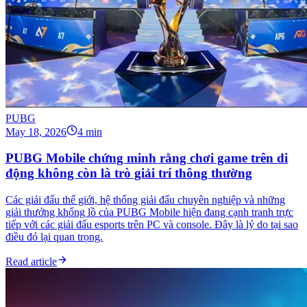
PUBG
May 18, 2026
4 min
PUBG Mobile chứng minh rằng chơi game trên di
động không còn là trò giải trí thông thường
Các giải đấu thế giới, hệ thống giải đấu chuyên nghiệp và những
giải thưởng khổng lồ của PUBG Mobile hiện đang cạnh tranh trực
tiếp với các giải đấu esports trên PC và console. Đây là lý do tại sao
điều đó lại quan trọng.
Read article