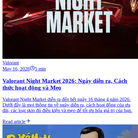
Valorant
May 16, 2026
5 min
Valorant Night Market 2026: Ngày diễn ra, Cách
thức hoạt động và Mẹo
Valorant Night Market diễn ra đến hết ngày 16 tháng 4 năm 2026.
Dưới đây là mọi thông tin về ngày diễn ra, cách hoạt động của ưu
đãi, các loại skin đủ điều kiện và mẹo để tối ưu hóa giá trị của bạn.
Read article