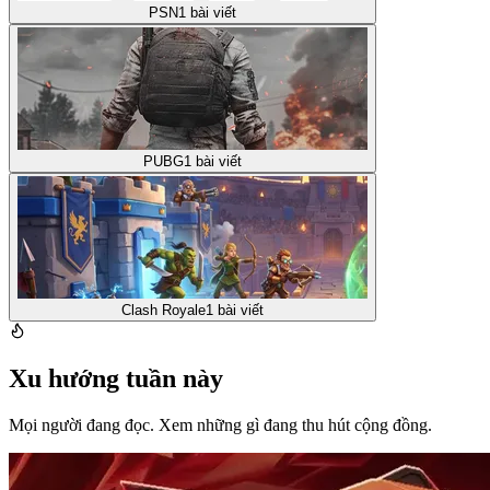
PSN
1
bài viết
PUBG
1
bài viết
Clash Royale
1
bài viết
Xu hướng tuần này
Mọi người đang đọc. Xem những gì đang thu hút cộng đồng.