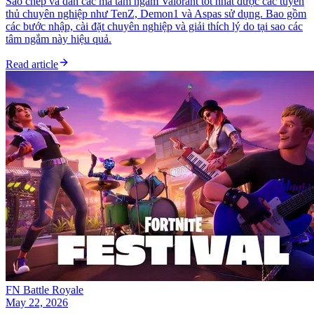
Sao chép và dán các mã tâm ngắm Valorant tốt nhất được các tuyển
thủ chuyên nghiệp như TenZ, Demon1 và Aspas sử dụng. Bao gồm
các bước nhập, cài đặt chuyên nghiệp và giải thích lý do tại sao các
tâm ngắm này hiệu quả.
Read article
FN Battle Royale
May 22, 2026