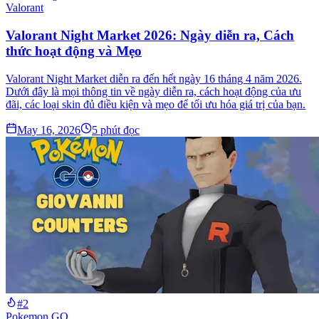
Valorant
Valorant Night Market 2026: Ngày diễn ra, Cách
thức hoạt động và Mẹo
Valorant Night Market diễn ra đến hết ngày 16 tháng 4 năm 2026.
Dưới đây là mọi thông tin về ngày diễn ra, cách hoạt động của ưu
đãi, các loại skin đủ điều kiện và mẹo để tối ưu hóa giá trị của bạn.
May 16, 2026
5
phút đọc
#2
Pokemon GO