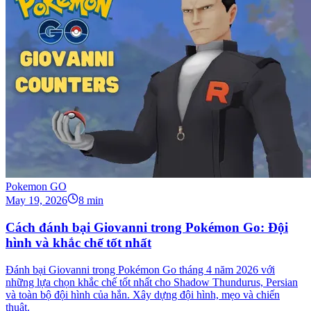
Pokemon GO
May 19, 2026
8 min
Cách đánh bại Giovanni trong Pokémon Go: Đội
hình và khắc chế tốt nhất
Đánh bại Giovanni trong Pokémon Go tháng 4 năm 2026 với
những lựa chọn khắc chế tốt nhất cho Shadow Thundurus, Persian
và toàn bộ đội hình của hắn. Xây dựng đội hình, mẹo và chiến
thuật.