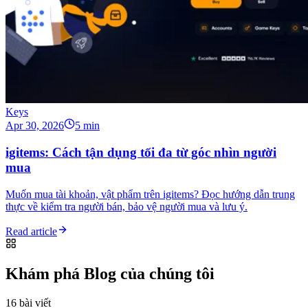
Keys
Apr 30, 2026
5 min
igitems: Cách tận dụng tối đa từ góc nhìn người
mua
Muốn mua tài khoản, vật phẩm trên igitems? Đọc hướng dẫn trung
thực về kiểm tra người bán, bảo vệ người mua và lưu ý.
Read article
Khám phá Blog của chúng tôi
16 bài viết