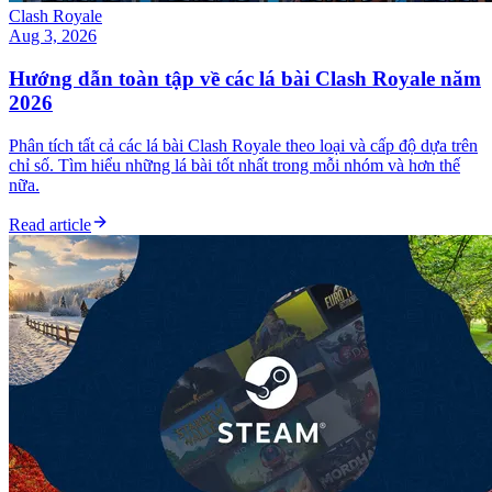
Clash Royale
Aug 3, 2026
Hướng dẫn toàn tập về các lá bài Clash Royale năm
2026
Phân tích tất cả các lá bài Clash Royale theo loại và cấp độ dựa trên
chỉ số. Tìm hiểu những lá bài tốt nhất trong mỗi nhóm và hơn thế
nữa.
Read article