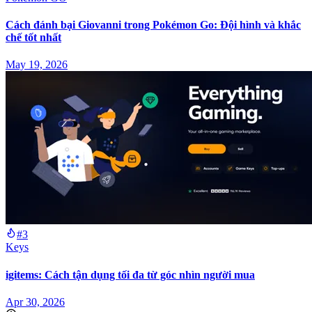
Cách đánh bại Giovanni trong Pokémon Go: Đội hình và khắc
chế tốt nhất
May 19, 2026
#3
Keys
igitems: Cách tận dụng tối đa từ góc nhìn người mua
Apr 30, 2026