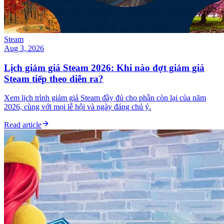
Steam
Aug 3, 2026
Lịch giảm giá Steam 2026: Khi nào đợt giảm giá
Steam tiếp theo diễn ra?
Xem lịch trình giảm giá Steam đầy đủ cho phần còn lại của năm
2026, cùng với mọi lễ hội và ngày đáng chú ý.
Read article