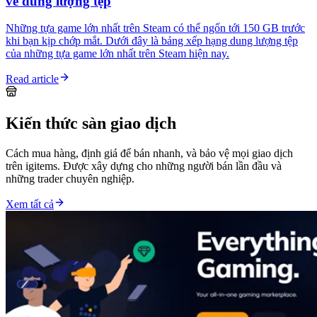
về dung lượng tệp
Những tựa game lớn nhất trên Steam có thể ngốn tới 150 GB trước
khi bạn kịp chớp mắt. Dưới đây là bảng xếp hạng dung lượng tệp
của những tựa game lớn nhất trên Steam hiện nay.
Read article
Kiến thức sàn giao dịch
Cách mua hàng, định giá để bán nhanh, và bảo vệ mọi giao dịch
trên igitems. Được xây dựng cho những người bán lần đầu và
những trader chuyên nghiệp.
Xem tất cả