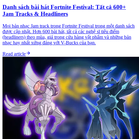
Danh sách bài hát Fortnite Festival: Tất cả 600+
Jam Tracks & Headliners
Mọi bản nhạc Jam track trong Fortnite Festival trong một danh sách
được cập nhật. Hơn 600 bài hát, tất cả các nghệ sĩ tiêu điểm
(headliners) theo mùa, giá trong cửa hàng vật phẩm và những bản
nhạc hay nhất xứng đáng với V-Bucks của bạn.
Read article