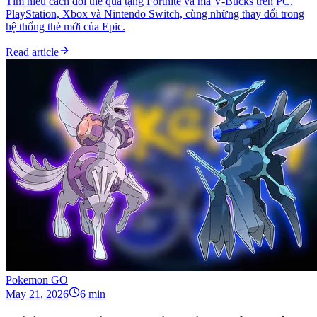
Tìm hiểu cách đổi thẻ quà tặng Fortnite và mã V-Bucks trên PC,
PlayStation, Xbox và Nintendo Switch, cùng những thay đổi trong
hệ thống thẻ mới của Epic.
Read article
Pokemon GO
May 21, 2026
6 min