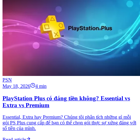
PSN
May 18, 2026
4 min
PlayStation Plus có đáng tiền không? Essential vs
Extra vs Premium
Essential, Extra hay Premium? Chúng tôi phân tích những gì mỗi
gói PS Plus cung cấp để bạn có thể chọn gói thực sự xứng đáng với
số tiền của mình.
Read article