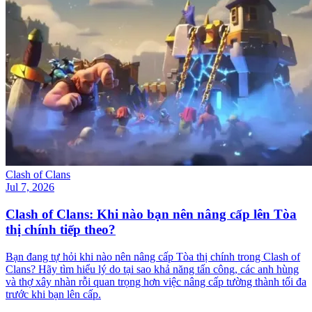
Clash of Clans
Jul 7, 2026
Clash of Clans: Khi nào bạn nên nâng cấp lên Tòa
thị chính tiếp theo?
Bạn đang tự hỏi khi nào nên nâng cấp Tòa thị chính trong Clash of
Clans? Hãy tìm hiểu lý do tại sao khả năng tấn công, các anh hùng
và thợ xây nhàn rỗi quan trọng hơn việc nâng cấp tường thành tối đa
trước khi bạn lên cấp.