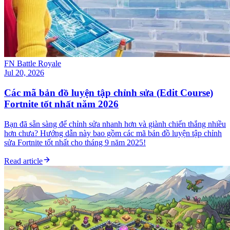
FN Battle Royale
Jul 20, 2026
Các mã bản đồ luyện tập chỉnh sửa (Edit Course)
Fortnite tốt nhất năm 2026
Bạn đã sẵn sàng để chỉnh sửa nhanh hơn và giành chiến thắng nhiều
hơn chưa? Hướng dẫn này bao gồm các mã bản đồ luyện tập chỉnh
sửa Fortnite tốt nhất cho tháng 9 năm 2025!
Read article