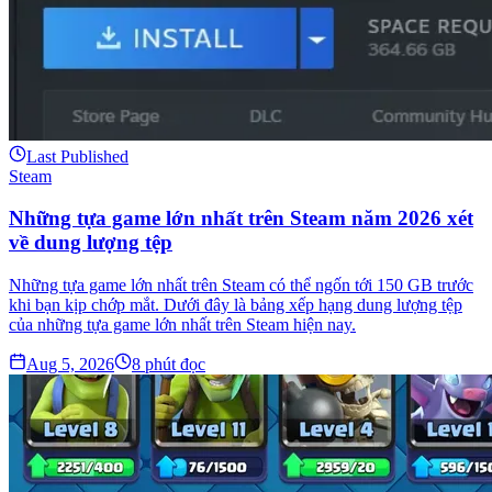
Last Published
Steam
Những tựa game lớn nhất trên Steam năm 2026 xét
về dung lượng tệp
Những tựa game lớn nhất trên Steam có thể ngốn tới 150 GB trước
khi bạn kịp chớp mắt. Dưới đây là bảng xếp hạng dung lượng tệp
của những tựa game lớn nhất trên Steam hiện nay.
Aug 5, 2026
8
phút đọc