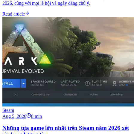
2026, cùng với mọi lễ hội và ngày đáng chú ý.
Read article
Steam
Aug 5, 2026
8 min
Những tựa game lớn nhất trên Steam năm 2026 xét