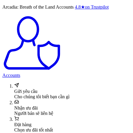
Arcadia: Breath of the Land Accounts
4.8
★
on Trustpilot
Accounts
Gửi yêu cầu
Cho chúng tôi biết bạn cần gì
Nhận ưu đãi
Người bán sẽ liên hệ
Đặt hàng
Chọn ưu đãi tốt nhất