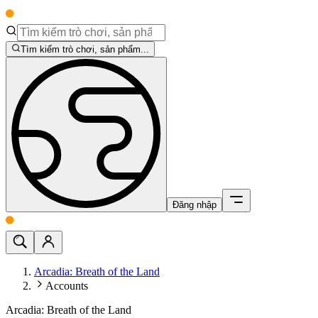
Tìm kiếm trò chơi, sản phẩm...
Đăng nhập
Arcadia: Breath of the Land
Accounts
Arcadia: Breath of the Land