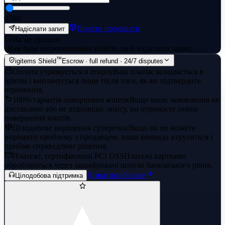
0
500
Почати продавати
Надіслати запит
Як це працює
·
Вам буде запропоновано увійти, щоб надіслати запит.
™
igitems Shield
Escrow · full refund · 24/7 disputes
Оплата утримується в ескроу
Ваш платіж залишається в
igitems і виплачується лише після того, як ви підтвердите
отримання.
100% гарантія повернення коштів
Якщо ваше замовлення не
доставлено або не відповідає опису, ви отримаєте повне
повернення коштів.
Цілодобове вирішення суперечок
Якщо ви не можете
вирішити проблему з продавцем, наша команда втрутиться і
прийме справедливе рішення.
Платежі, сертифіковані PCI DSS
Платежі картками
обробляються через зашифровані шлюзи банківського рівня.
Дізнатися більше
Цілодобова підтримка