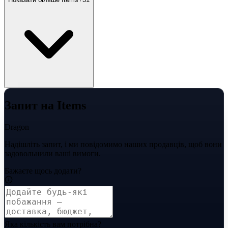
Запит на Items
Dragon
Надішліть запит, і ми повідомимо наших продавців, щоб вони
задовольнили ваші вимоги.
Бажаєте щось додати?
Яка кількість вам потрібна?