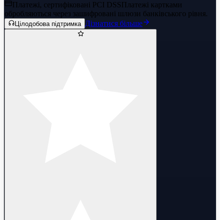
Платежі, сертифіковані PCI DSS
Платежі картками
обробляються через зашифровані шлюзи банківського рівня.
Дізнатися більше
Цілодобова підтримка