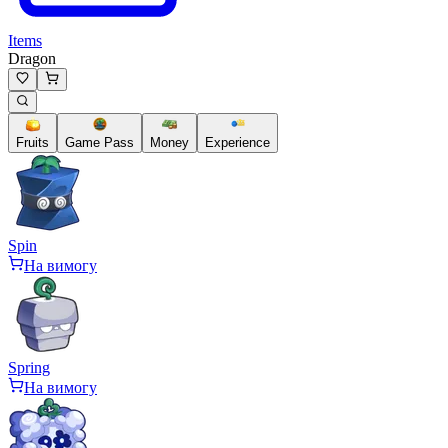
Items
Dragon
Fruits
Game Pass
Money
Experience
Spin
На вимогу
Spring
На вимогу