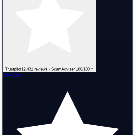
Trustpilot
12,431 reviews · ScamAdviser 100/100
Excellent