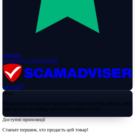
Trustpilot
4.7
out of 5 ·
12,431
reviews
100
/100
Опис
Dragon is one of the top / rare fruits. Grants powerful abilities, often
high demand in trading, strong in late game content.
Доступні пропозиції
Станьте першим, хто продасть цей товар!