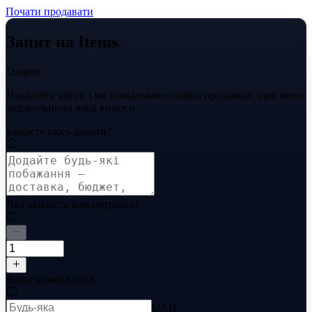
Почати продавати
Запит на Items
Dragon
Надішліть запит, і ми повідомимо наших продавців, щоб вони
задовольнили ваші вимоги.
Бажаєте щось додати?
Яка кількість вам потрібна?
Ваша цільова ціна
UAH