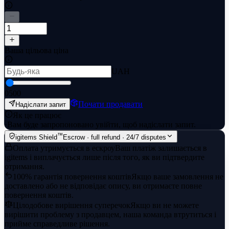
Ваша цільова ціна
UAH
0
500
Почати продавати
Надіслати запит
Як це працює
·
Вам буде запропоновано увійти, щоб надіслати запит.
™
igitems Shield
Escrow · full refund · 24/7 disputes
Оплата утримується в ескроу
Ваш платіж залишається в
igitems і виплачується лише після того, як ви підтвердите
отримання.
100% гарантія повернення коштів
Якщо ваше замовлення не
доставлено або не відповідає опису, ви отримаєте повне
повернення коштів.
Цілодобове вирішення суперечок
Якщо ви не можете
вирішити проблему з продавцем, наша команда втрутиться і
прийме справедливе рішення.