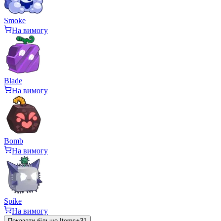
Smoke
На вимогу
Blade
На вимогу
Bomb
На вимогу
Spike
На вимогу
Показати більше Items
+
31