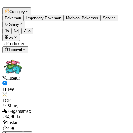
Category
Pokemon
Legendary Pokemon
Mythical Pokemon
Service
✨ Shiny
Ja
Nej
Alla
Vy
5 Produkter
Toppval
Venusaur
1
Level
1
CP
✨ Shiny
🐲 Gigantamax
294,90 kr
Instant
4.96