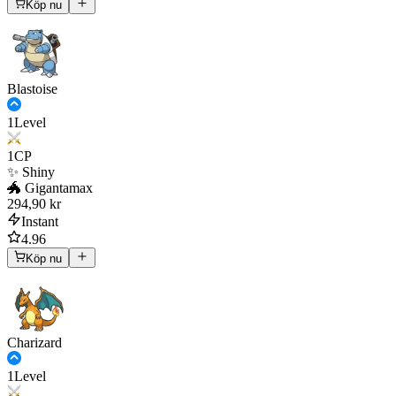
Köp nu
Blastoise
1
Level
1
CP
✨ Shiny
🐲 Gigantamax
294,90 kr
Instant
4.96
Köp nu
Charizard
1
Level