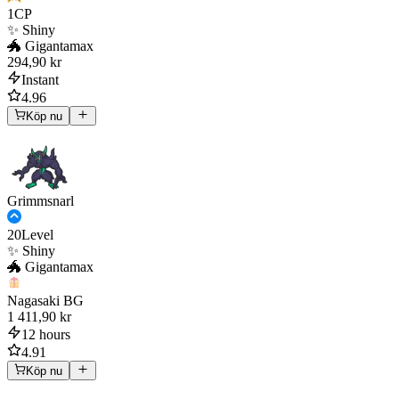
1
CP
✨ Shiny
🐲 Gigantamax
294,90 kr
Instant
4.96
Köp nu
Grimmsnarl
20
Level
✨ Shiny
🐲 Gigantamax
Nagasaki BG
1 411,90 kr
12 hours
4.91
Köp nu