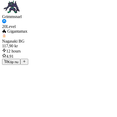
Grimmsnarl
20
Level
🐲 Gigantamax
Nagasaki BG
117,90 kr
12 hours
4.91
Köp nu