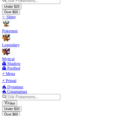
Under $20
Över $60
✨ Shiny
Pokemon
Legendary
Mytical
👻 Shadow
👻 Purified
⚡ Mega
⚡ Primal
🐲 Dynamax
🐲 Gigantamax
Filter
Under $20
Över $60