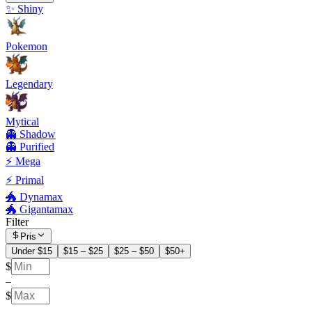
✨ Shiny
Pokemon
Legendary
Mytical
👻 Shadow
👻 Purified
⚡ Mega
⚡ Primal
🐲 Dynamax
🐲 Gigantamax
Filter
Pris
Under $15
$15 – $25
$25 – $50
$50+
$
–
$