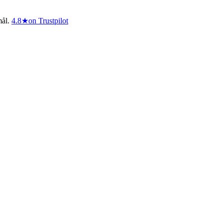
ål.
4.8
★
on Trustpilot