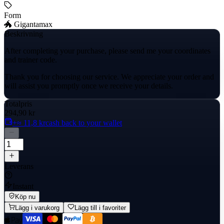
Form
🐲 Gigantamax
Beskrivning
After completing your purchase, please send me your coordinates
and trainer code.
Thank you for choosing our service. We appreciate your order and
will assist you promptly once we receive your details.
Totalpris
294,90 kr
+≈ 11,8 kr
cash back to your wallet
Leverans
Instant
Köp nu
Lägg i varukorg
Lägg till i favoriter