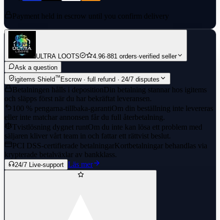
Payment held in escrow until you confirm delivery
ULTRA LOOTS
4.96
·
881 orders
·
verified seller
Ask a question
™
igitems Shield
Escrow · full refund · 24/7 disputes
Betalningen hålls i deposition
Din betalning stannar hos igitems
och släpps först när du har bekräftat leveransen.
100 % pengarna-tillbaka-garanti
Om din beställning inte levereras
eller inte matchar annonsen får du full återbetalning.
Tvistlösning dygnet runt
Om du inte kan lösa ett problem med
säljaren kliver vårt team in och fattar ett rättvist beslut.
PCI DSS-certifierade betalningar
Kortbetalningar behandlas via
krypterade betalväxlar av bankklass.
Läs mer
24/7 Live-support