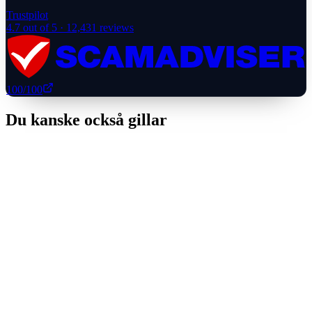
Trustpilot
4.7
out of 5 ·
12,431
reviews
100
/100
Du kanske också gillar