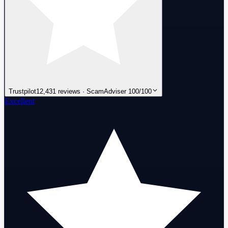
Trustpilot
12,431 reviews · ScamAdviser 100/100
Excellent