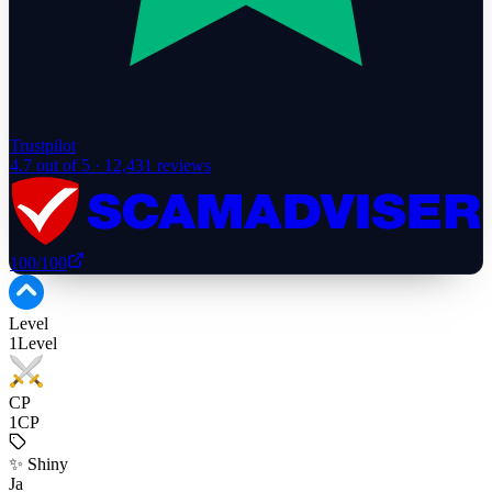
Trustpilot
4.7
out of 5 ·
12,431
reviews
100
/100
Level
1
Level
CP
1
CP
✨ Shiny
Ja