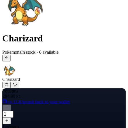
Charizard
Pokemons
In stock · 6 available
Charizard
Totalpris
294,90 kr
+≈ 11,8 kr
cash back to your wallet
Leverans