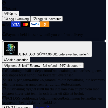
Instant
Köp nu
Lägg i varukorg
Lägg till i favoriter
Payment held in escrow until you confirm delivery
ULTRA LOOTS
4.96
·
881 orders
·
verified seller
Ask a question
™
igitems Shield
Escrow · full refund · 24/7 disputes
Betalningen hålls i deposition
Din betalning stannar hos igitems
och släpps först när du har bekräftat leveransen.
100 % pengarna-tillbaka-garanti
Om din beställning inte levereras
eller inte matchar annonsen får du full återbetalning.
Tvistlösning dygnet runt
Om du inte kan lösa ett problem med
säljaren kliver vårt team in och fattar ett rättvist beslut.
PCI DSS-certifierade betalningar
Kortbetalningar behandlas via
krypterade betalväxlar av bankklass.
Läs mer
24/7 Live-support