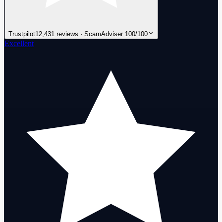
Trustpilot
12,431 reviews · ScamAdviser 100/100
Excellent