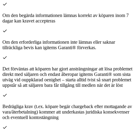
Om den begärda informationen lämnas korrekt av köparen inom 7
dagar kan kravet accepteras
Om den erforderliga informationen inte lämnas eller saknar
tillräckliga bevis kan igitems Garanti® förverkas.
Det förväntas att köparen har gjort ansträngningar att lösa problemet
direkt med säljaren och endast åberopar igitems Garanti® som sista
utväg vid ouppklarad oenighet – starta alltid tvist så snart problemet
uppstår så att säljaren bara får tillgång till medlen när det är löst
Bedrägliga krav (t.ex. köpare begär chargeback efter mottagande av
vara/återbetalning) kommer att underkastas juridiska konsekvenser
och eventuell kontostängning