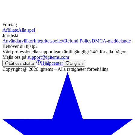
Företag
Affiliate
Alla spel
Juridiskt
Användarvillkor
Integritetspolicy
Refund Policy
DMCA-meddelande
Behöver du hjälp?
Vårt professionella supportteam är tillgängligt 24/7 för alla frågor.
Mejla oss på
support@igitems.com
Hjälpcenter
Låt oss chatta
English
Copyright @ 2026 igitems – Alla rättigheter förbehållna